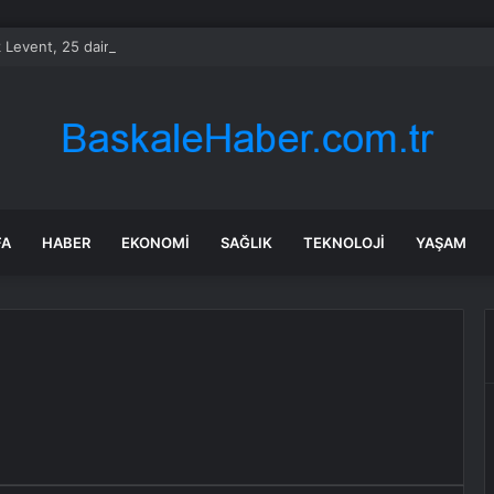
 Levent, 25 dairesi olan ailenin hayatını karartı: Başımıza silah dayandı
FA
HABER
EKONOMI
SAĞLIK
TEKNOLOJI
YAŞAM