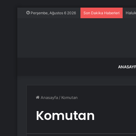
Haluk
Perşembe, Ağustos 6 2026
Son Dakika Haberleri
ANASAY
Anasayfa
/
Komutan
Komutan