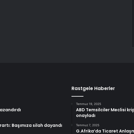
Rastgele Haberler
Temmuz 19, 2025
kazandırdı
ABD Temsilciler Meclisi kri
onayladı
arartı: Başımıza silah dayandı
Temmuz 7, 2025
G.Afrika’da Ticaret Anlaşma