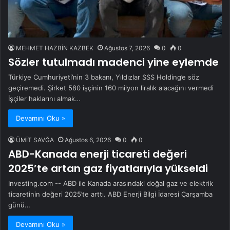
MEHMET HAZBİN KAZBEK
Ağustos 7, 2026
0
0
Sözler tutulmadı madenci yine eylemde
Türkiye Cumhuriyeti’nin 3 bakanı, Yıldızlar SSS Holding’e söz
geçiremedi. Şirket 580 işçinin 160 milyon liralık alacağını vermedi
İşçiler haklarını almak…
Devamını Oku »
ÜMİT SAVĞA
Ağustos 6, 2026
0
0
ABD-Kanada enerji ticareti değeri
2025’te artan gaz fiyatlarıyla yükseldi
Investing.com -- ABD ile Kanada arasındaki doğal gaz ve elektrik
ticaretinin değeri 2025’te arttı. ABD Enerji Bilgi İdaresi Çarşamba
günü…
Devamını Oku »