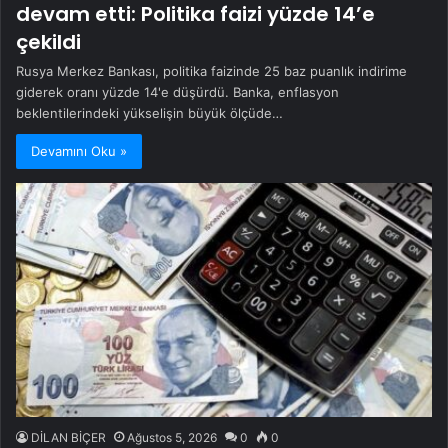
devam etti: Politika faizi yüzde 14’e
çekildi
Rusya Merkez Bankası, politika faizinde 25 baz puanlık indirime
giderek oranı yüzde 14'e düşürdü. Banka, enflasyon
beklentilerindeki yükselişin büyük ölçüde…
Devamını Oku »
DİLAN BİÇER
Ağustos 5, 2026
0
0