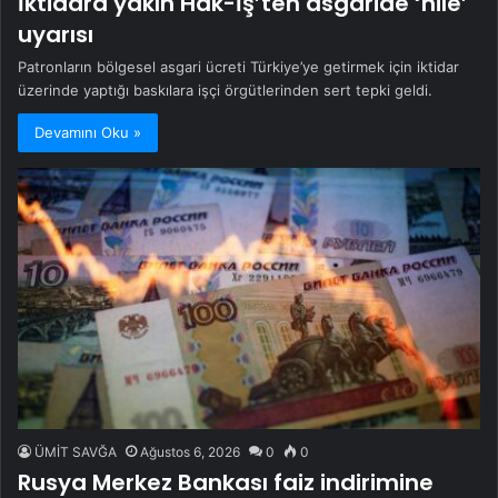
İktidara yakın Hak-İş’ten asgaride ‘hile’
uyarısı
Patronların bölgesel asgari ücreti Türkiye’ye getirmek için iktidar
üzerinde yaptığı baskılara işçi örgütlerinden sert tepki geldi.
Devamını Oku »
ÜMİT SAVĞA
Ağustos 6, 2026
0
0
Rusya Merkez Bankası faiz indirimine