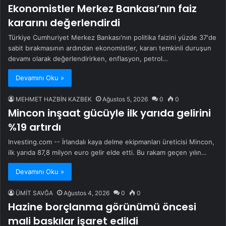
Ekonomistler Merkez Bankası’nın faiz
kararını değerlendirdi
Türkiye Cumhuriyet Merkez Bankası'nın politika faizini yüzde 37'de
sabit bırakmasının ardından ekonomistler, kararı temkinli duruşun
devamı olarak değerlendirirken, enflasyon, petrol…
Devamını Oku »
MEHMET HAZBİN KAZBEK
Ağustos 5, 2026
0
0
Mincon inşaat gücüyle ilk yarıda gelirini
%19 artırdı
Investing.com -- İrlandalı kaya delme ekipmanları üreticisi Mincon,
ilk yarıda 87,8 milyon euro gelir elde etti. Bu rakam geçen yılın…
Devamını Oku »
ÜMİT SAVĞA
Ağustos 4, 2026
0
0
Hazine borçlanma görünümü öncesi
mali baskılar işaret edildi