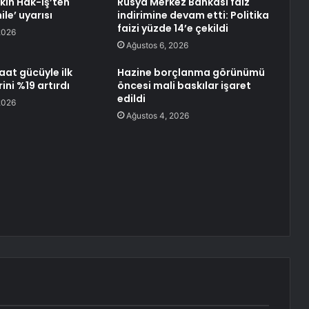
kın Hak-İş’ten
Rusya Merkez Bankası faiz
ile’ uyarısı
indirimine devam etti: Politika
faizi yüzde 14’e çekildi
2026
Ağustos 6, 2026
aat gücüyle ilk
Hazine borçlanma görünümü
rini %19 artırdı
öncesi mali baskılar işaret
edildi
2026
Ağustos 4, 2026