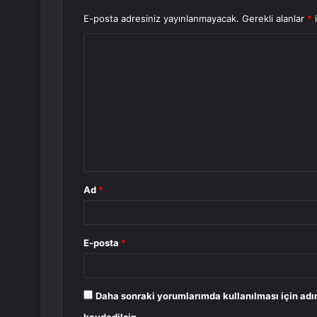
E-posta adresiniz yayınlanmayacak.
Gerekli alanlar
*
i
Y
o
r
u
m
*
Ad
*
E-posta
*
Daha sonraki yorumlarımda kullanılması için adı