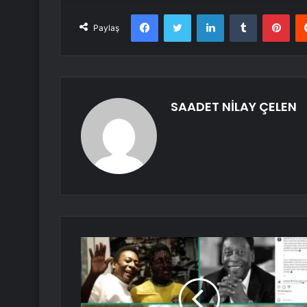
Facebook
Twitter
LinkedIn
Tumblr
Pint
Paylaş
SAADET NİLAY ÇELEN