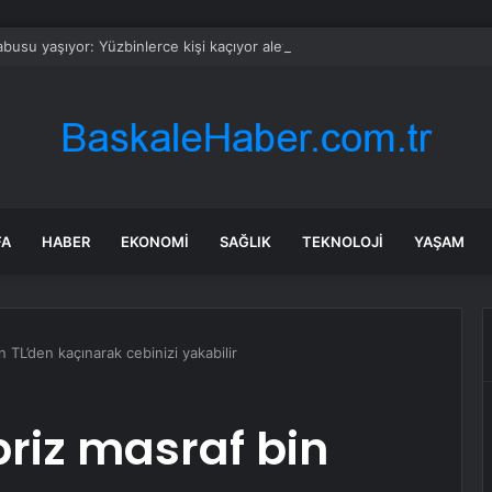
busu yaşıyor: Yüzbinlerce kişi kaçıyor alevler kovalıyor
FA
HABER
EKONOMI
SAĞLIK
TEKNOLOJI
YAŞAM
n TL’den kaçınarak cebinizi yakabilir
rpriz masraf bin