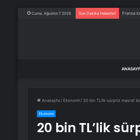
Fransa ka
Cuma, Ağustos 7 2026
Son Dakika Haberleri
ANASAY
Anasayfa
/
Ekonomi
/
20 bin TL’lik sürpriz masraf bi
Ekonomi
20 bin TL’lik sü