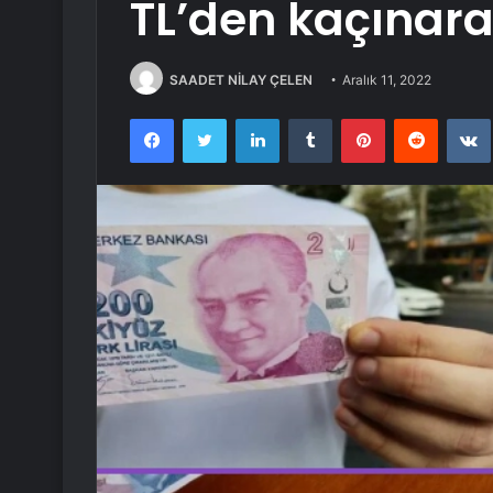
TL’den kaçınarak
SAADET NİLAY ÇELEN
Aralık 11, 2022
Facebook
Twitter
LinkedIn
Tumblr
Pinterest
Reddit