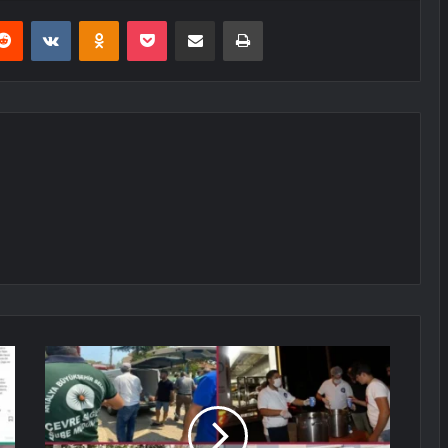
erest
Reddit
VKontakte
Odnoklassniki
Pocket
E-Posta ile paylaş
Yazdır