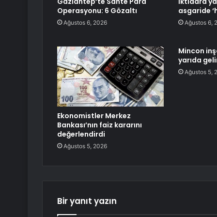
Gaziantep’te Sahte Para
İktidara ya
Operasyonu: 6 Gözaltı
asgaride ‘h
Ağustos 6, 2026
Ağustos 6, 
Mincon inş
yarıda geli
Ağustos 5, 
Ekonomistler Merkez
Bankası’nın faiz kararını
değerlendirdi
Ağustos 5, 2026
Bir yanıt yazın