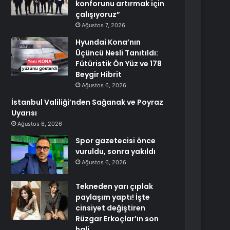
konforunu artırmak için
çalışıyoruz”
Ağustos 7, 2026
Hyundai Kona’nın
Üçüncü Nesli Tanıtıldı:
Fütüristik Ön Yüz ve 178
Beygir Hibrit
Ağustos 6, 2026
İstanbul Valiliği’nden Sağanak ve Poyraz
Uyarısı
Ağustos 6, 2026
Spor gazetecisi önce
vuruldu, sonra yakıldı
Ağustos 6, 2026
Tekneden yarı çıplak
paylaşım yaptı! İşte
cinsiyet değiştiren
Rüzgar Erkoçlar’ın son
hali