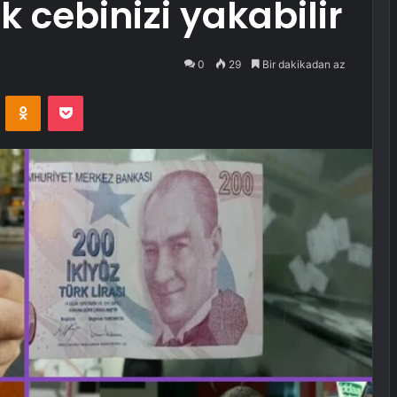
 cebinizi yakabilir
0
29
Bir dakikadan az
VKontakte
Odnoklassniki
Pocket