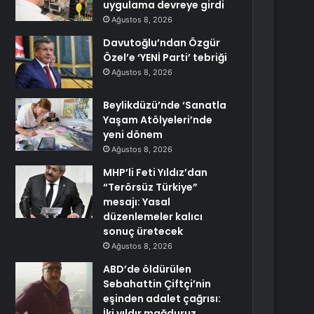
uygulama devreye girdi
Ağustos 8, 2026
Davutoğlu’ndan Özgür
Özel’e ‘YENİ Parti’ tebriği
Ağustos 8, 2026
Beylikdüzü’nde ‘Sanatla
Yaşam Atölyeleri’nde
yeni dönem
Ağustos 8, 2026
MHP’li Feti Yıldız’dan
“Terörsüz Türkiye”
mesajı: Yasal
düzenlemeler kalıcı
sonuç üretecek
Ağustos 8, 2026
ABD’de öldürülen
Sebahattin Çiftçi’nin
eşinden adalet çağrısı:
İki yıldır mağduruz