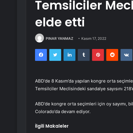
Temsilciler Mec
elde etti
PINAR YANMAZ
Kasım 17, 2022
Facebook
Twitter
LinkedIn
Tumblr
Pinterest
Reddit
ABD’de 8 Kasım’da yapılan kongre orta seçiml
Temsilciler Meclisindeki sandalye sayısını 218’
ABD’de kongre orta seçimleri için oy sayımı, bi
Colorado’da devam ediyor.
İlgili Makaleler