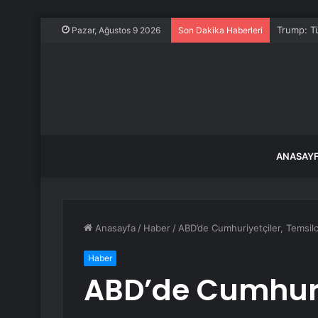
Trump: Tü
Pazar, Ağustos 9 2026
Son Dakika Haberleri
ANASAY
Anasayfa
/
Haber
/
ABD’de Cumhuriyetçiler, Temsilc
Haber
ABD’de Cumhuri