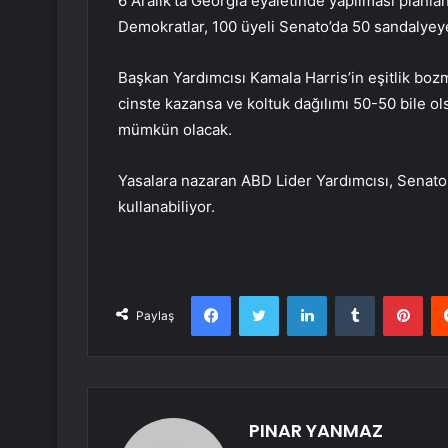
6 Aralık’ta Georgia eyaletinde yapılması planla
Demokratlar, 100 üyeli Senato’da 50 sandalyey
Başkan Yardımcısı Kamala Harris’in eşitlik boz
cinste kazansa ve koltuk dağılımı 50-50 bile 
mümkün olacak.
Yasalara nazaran ABD Lider Yardımcısı, Senato 
kullanabiliyor.
Facebook
Twitter
LinkedIn
Tumblr
Pint
Paylaş
PINAR YANMAZ