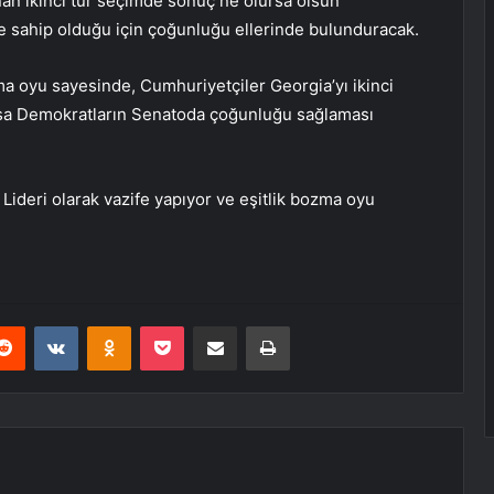
nan ikinci tur seçimde sonuç ne olursa olsun
e sahip olduğu için çoğunluğu ellerinde bulunduracak.
ma oyu sayesinde, Cumhuriyetçiler Georgia’yı ikinci
olsa Demokratların Senatoda çoğunluğu sağlaması
Lideri olarak vazife yapıyor ve eşitlik bozma oyu
erest
Reddit
VKontakte
Odnoklassniki
Pocket
E-Posta ile paylaş
Yazdır