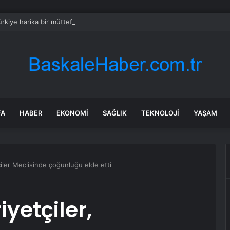
rkiye harika bir müttefik, kimse bana F-35 satışı için ne yapmam gerekt
FA
HABER
EKONOMI
SAĞLIK
TEKNOLOJI
YAŞAM
iler Meclisinde çoğunluğu elde etti
yetçiler,