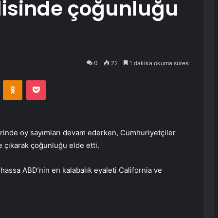
lisinde çoğunluğu
0
22
1 dakika okuma süresi
VKontakte
Odnoklassniki
Pocket
erinde oy sayımları devam ederken, Cumhuriyetçiler
e çıkarak çoğunluğu elde etti.
lhassa ABD’nin en kalabalık eyaleti California ve