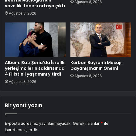
Ağustos 8, 2026
savcılık ifadesi ortaya çıktı
Ağustos 8, 2026
Albüm: Batı Şeria’da İsrailli
Kurban Bayramı Mesajı:
yerleşimcilerin saldırısında
Dayanışmanın Önemi
4 Filistinli yaşamını yitirdi
Ağustos 8, 2026
Ağustos 8, 2026
Bir yanıt yazın
E-posta adresiniz yayınlanmayacak.
Gerekli alanlar
*
ile
işaretlenmişlerdir