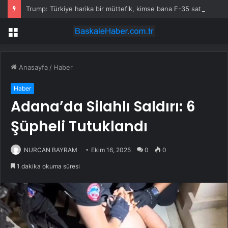
Trump: Türkiye harika bir müttefik, kimse bana F-35 satışı için ne yapmam gerektiğini söyleyemez
Menü
Anasayfa
/
Haber
Haber
Adana’da Silahlı Saldırı: 6
Şüpheli Tutuklandı
NURCAN BAYRAM
Ekim 16, 2025
0
0
1 dakika okuma süresi