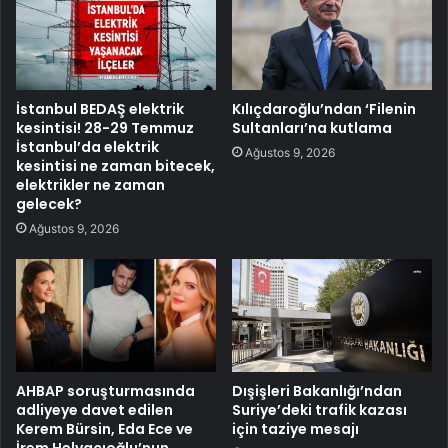
İstanbul BEDAŞ elektrik
Kılıçdaroğlu’ndan ‘Filenin
kesintisi! 28-29 Temmuz
Sultanları’na kutlama
İstanbul’da elektrik
Ağustos 9, 2026
kesintisi ne zaman bitecek,
elektrikler ne zaman
gelecek?
Ağustos 9, 2026
AHBAP soruşturmasında
Dışişleri Bakanlığı’ndan
adliyeye davet edilen
Suriye’deki trafik kazası
Kerem Bürsin, Eda Ece ve
için taziye mesajı
İrem Helvacıoğlu’nun