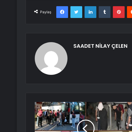
Facebook
Twitter
LinkedIn
Tumblr
Pint
Paylaş
SAADET NİLAY ÇELEN