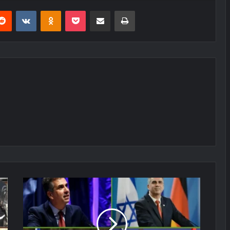
erest
Reddit
VKontakte
Odnoklassniki
Pocket
E-Posta ile paylaş
Yazdır