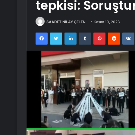
tepkisi: Soruşt
SAADET NİLAY ÇELEN
Kasım 13, 2023
Facebook
Twitter
LinkedIn
Tumblr
Pinterest
Reddit