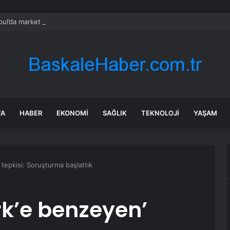
bul’da market ve bakkallarda yeni uygulama devreye girdi
FA
HABER
EKONOMI
SAĞLIK
TEKNOLOJI
YAŞAM
tepkisi: Soruşturma başlattık
rk’e benzeyen’