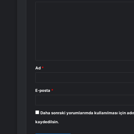
Y
o
r
u
m
*
Ad
*
E-posta
*
Daha sonraki yorumlarımda kullanılması için adı
kaydedilsin.