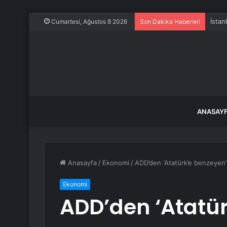
İstan
Cumartesi, Ağustos 8 2026
Son Dakika Haberleri
ANASAY
Anasayfa
/
Ekonomi
/
ADD’den ‘Atatürk’e benzeyen’ 
Ekonomi
ADD’den ‘Atatü