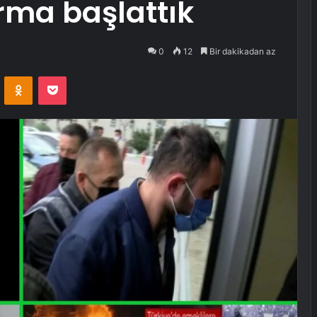
urma başlattık
0
12
Bir dakikadan az
VKontakte
Odnoklassniki
Pocket