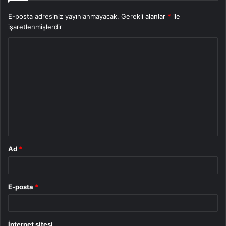
E-posta adresiniz yayınlanmayacak.
Gerekli alanlar
*
ile
işaretlenmişlerdir
Y
o
r
u
m
*
Ad
*
E-posta
*
İnternet sitesi