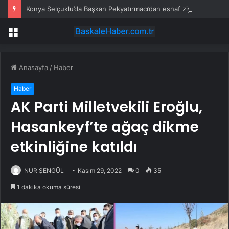
Konya Selçuklu’da Başkan Pekyatırmacı’dan esnaf ziyareti
Menü
Anasayfa
/
Haber
Haber
AK Parti Milletvekili Eroğlu,
Hasankeyf’te ağaç dikme
etkinliğine katıldı
NUR ŞENGÜL
Kasım 29, 2022
0
35
1 dakika okuma süresi