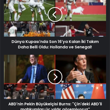
Dünya Kupası'nda Son 16'ya Kalan İki Takım
Daha Belli Oldu: Hollanda ve Senegal!
ABD'nin Pekin Büyükelçisi Burns: "Çin'deki ABD'li
mahkumları üç yıldır göremiyoruz"