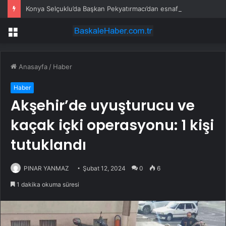
Konya Selçuklu’da Başkan Pekyatırmacı’dan esnaf ziyareti
Menü
Anasayfa
/
Haber
Haber
Akşehir’de uyuşturucu ve
kaçak içki operasyonu: 1 kişi
tutuklandı
PINAR YANMAZ
Şubat 12, 2024
0
6
1 dakika okuma süresi