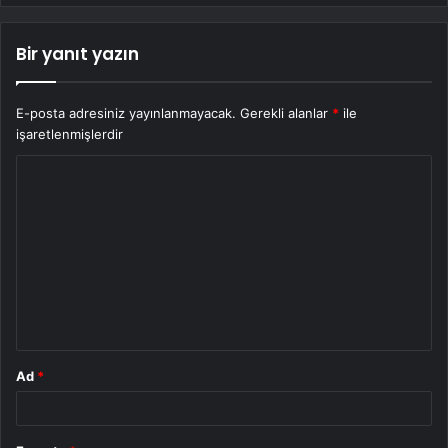
Bir yanıt yazın
E-posta adresiniz yayınlanmayacak.
Gerekli alanlar
*
ile
işaretlenmişlerdir
Y
o
r
u
m
*
Ad
*