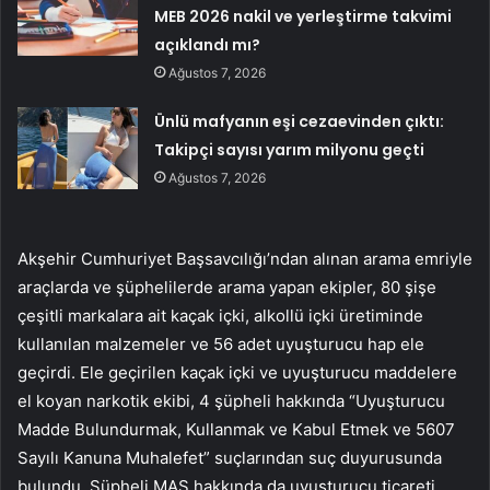
MEB 2026 nakil ve yerleştirme takvimi
açıklandı mı?
Ağustos 7, 2026
Ünlü mafyanın eşi cezaevinden çıktı:
Takipçi sayısı yarım milyonu geçti
Ağustos 7, 2026
Akşehir Cumhuriyet Başsavcılığı’ndan alınan arama emriyle
araçlarda ve şüphelilerde arama yapan ekipler, 80 şişe
çeşitli markalara ait kaçak içki, alkollü içki üretiminde
kullanılan malzemeler ve 56 adet uyuşturucu hap ele
geçirdi. Ele geçirilen kaçak içki ve uyuşturucu maddelere
el koyan narkotik ekibi, 4 şüpheli hakkında “Uyuşturucu
Madde Bulundurmak, Kullanmak ve Kabul Etmek ve 5607
Sayılı Kanuna Muhalefet” suçlarından suç duyurusunda
bulundu. Şüpheli MAS hakkında da uyuşturucu ticareti