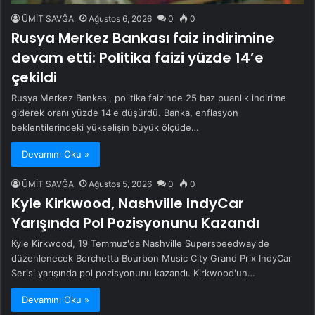
ÜMİT SAVĞA
Ağustos 6, 2026
0
0
Rusya Merkez Bankası faiz indirimine
devam etti: Politika faizi yüzde 14’e
çekildi
Rusya Merkez Bankası, politika faizinde 25 baz puanlık indirime
giderek oranı yüzde 14'e düşürdü. Banka, enflasyon
beklentilerindeki yükselişin büyük ölçüde…
Devamını Oku »
ÜMİT SAVĞA
Ağustos 5, 2026
0
0
Kyle Kirkwood, Nashville IndyCar
Yarışında Pol Pozisyonunu Kazandı
Kyle Kirkwood, 19 Temmuz'da Nashville Superspeedway'de
düzenlenecek Borchetta Bourbon Music City Grand Prix IndyCar
Serisi yarışında pol pozisyonunu kazandı. Kirkwood'un…
Devamını Oku »