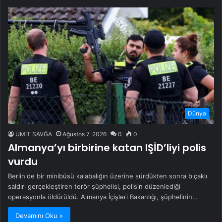
Dünya
ÜMİT SAVĞA
Ağustos 7, 2026
0
0
Almanya’yı birbirine katan IŞİD’liyi polis
vurdu
Berlin'de bir minibüsü kalabalığın üzerine sürdükten sonra bıçaklı
saldırı gerçekleştiren terör şüphelisi, polisin düzenlediği
operasyonla öldürüldü. Almanya İçişleri Bakanlığı, şüphelinin…
Devamını Oku »