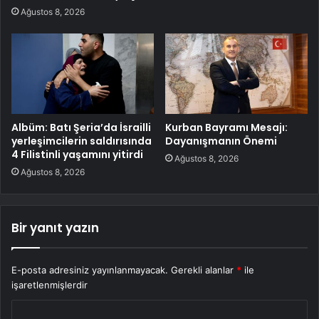
Ağustos 8, 2026
Albüm: Batı Şeria’da İsrailli
Kurban Bayramı Mesajı:
yerleşimcilerin saldırısında
Dayanışmanın Önemi
4 Filistinli yaşamını yitirdi
Ağustos 8, 2026
Ağustos 8, 2026
Bir yanıt yazın
E-posta adresiniz yayınlanmayacak.
Gerekli alanlar
*
ile
işaretlenmişlerdir
Y