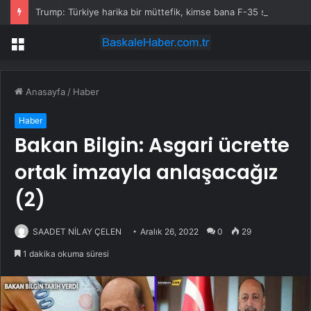
Trump: Türkiye harika bir müttefik, kimse bana F-35 satışı için ne yapmam gerektiğini söyleyemez
Menü
Anasayfa
/
Haber
Haber
Bakan Bilgin: Asgari ücrette
ortak imzayla anlaşacağız
(2)
SAADET NİLAY ÇELEN
Aralık 26, 2022
0
29
1 dakika okuma süresi