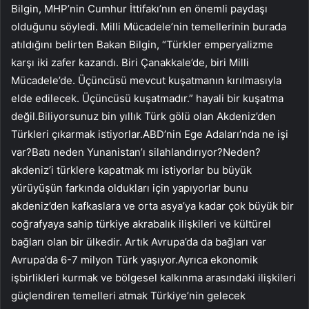
Bilgin, MHP’nin Cumhur İttifakı’nın en önemli paydaşı
olduğunu söyledi. Milli Mücadele’nin temellerinin burada
atıldığını belirten Bakan Bilgin, “Türkler emperyalizme
karşı iki zafer kazandı. Biri Çanakkale’de, biri Milli
Mücadele’de. Üçüncüsü mevcut kuşatmanın kırılmasıyla
elde edilecek. Üçüncüsü kuşatmadır.” hayali bir kuşatma
değil.Biliyorsunuz bin yıllık Türk gölü olan Akdeniz’den
Türkleri çıkarmak istiyorlar.ABD’nin Ege Adaları’nda ne işi
var?Batı neden Yunanistan’ı silahlandırıyor?Neden?
akdeniz’i türklere kapatmak mı istiyorlar bu büyük
yürüyüşün farkında oldukları için yapıyorlar bunu
akdeniz’den kafkaslara ve orta asya’ya kadar çok büyük bir
coğrafyaya sahip türkiye akrabalık ilişkileri ve kültürel
bağları olan bir ülkedir. Artık Avrupa’da da bağları var
Avrupa’da 6-7 milyon Türk yaşıyor.Ayrıca ekonomik
işbirlikleri kurmak ve bölgesel kalkınma arasındaki ilişkileri
güçlendiren temelleri atmak Türkiye’nin gelecek