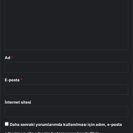
o
r
u
m
*
Ad
*
E-posta
*
İnternet sitesi
Daha sonraki yorumlarımda kullanılması için adım, e-posta