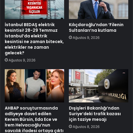
İstanbul BEDAŞ elektrik
Kılıçdaroğlu’ndan ‘Filenin
kesintisi! 28-29 Temmuz
Sultanları’na kutlama
İstanbul’da elektrik
Ağustos 9, 2026
kesintisi ne zaman bitecek,
elektrikler ne zaman
gelecek?
Ağustos 9, 2026
AHBAP soruşturmasında
Dışişleri Bakanlığı’ndan
adliyeye davet edilen
Suriye’deki trafik kazası
Kerem Bürsin, Eda Ece ve
için taziye mesajı
İrem Helvacıoğlu’nun
Ağustos 8, 2026
savcılık ifadesi ortaya çıktı