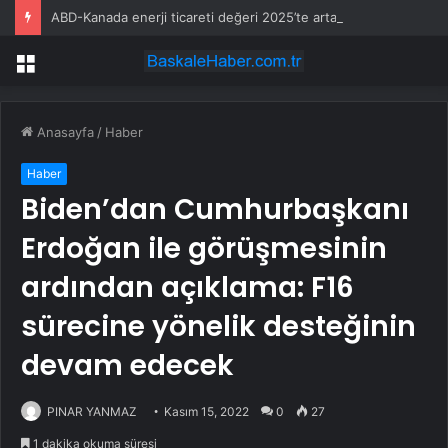
ABD-Kanada enerji ticareti değeri 2025’te artan gaz fiyatlarıyla yükseldi
Menü
Anasayfa
/
Haber
Haber
Biden’dan Cumhurbaşkanı
Erdoğan ile görüşmesinin
ardından açıklama: F16
sürecine yönelik desteğinin
devam edecek
PINAR YANMAZ
Kasım 15, 2022
0
27
1 dakika okuma süresi