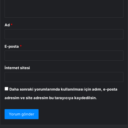
m
*
Ad
*
E-posta
*
İnternet sitesi
Daha sonraki yorumlarımda kullanılması için adım, e-posta
adresim ve site adresim bu tarayıcıya kaydedilsin.