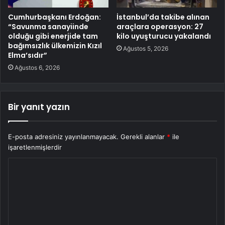
Cumhurbaşkanı Erdoğan:
İstanbul’da takibe alınan
“Savunma sanayiinde
araçlara operasyon: 27
olduğu gibi enerjide tam
kilo uyuşturucu yakalandı
bağımsızlık ülkemizin Kızıl
Ağustos 5, 2026
Elma’sıdır”
Ağustos 6, 2026
Bir yanıt yazın
E-posta adresiniz yayınlanmayacak.
Gerekli alanlar
*
ile
işaretlenmişlerdir
Y
o
r
u