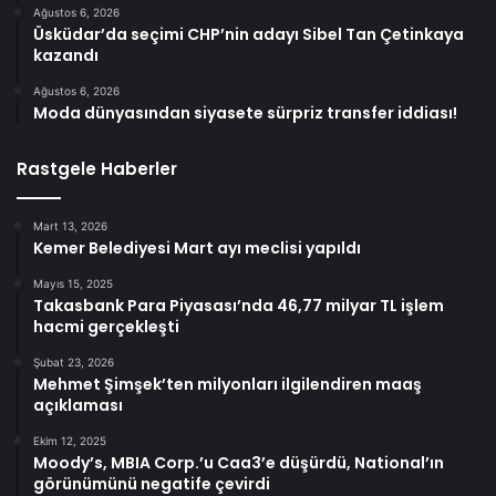
Ağustos 6, 2026
Üsküdar’da seçimi CHP’nin adayı Sibel Tan Çetinkaya
kazandı
Ağustos 6, 2026
Moda dünyasından siyasete sürpriz transfer iddiası!
Rastgele Haberler
Mart 13, 2026
Kemer Belediyesi Mart ayı meclisi yapıldı
Mayıs 15, 2025
Takasbank Para Piyasası’nda 46,77 milyar TL işlem
hacmi gerçekleşti
Şubat 23, 2026
Mehmet Şimşek’ten milyonları ilgilendiren maaş
açıklaması
Ekim 12, 2025
Moody’s, MBIA Corp.’u Caa3’e düşürdü, National’ın
görünümünü negatife çevirdi