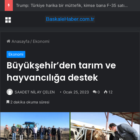
Trump: Türkiye harika bir müttefik, kimse bana F-35 satışı için ne yapmam gerektiğini söyleyemez
Menü
Anasayfa
/
Ekonomi
Ekonomi
Büyükşehir’den tarım ve
hayvancılığa destek
SAADET NİLAY ÇELEN
Ocak 25, 2023
0
12
2 dakika okuma süresi