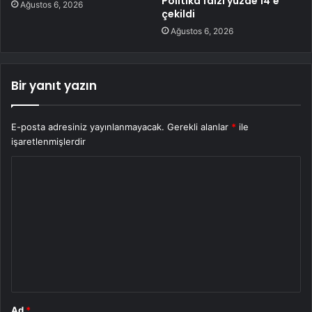
Politika faizi yüzde 14’e
Ağustos 6, 2026
çekildi
Ağustos 6, 2026
Bir yanıt yazın
E-posta adresiniz yayınlanmayacak.
Gerekli alanlar
*
ile
işaretlenmişlerdir
Y
o
r
u
m
*
Ad
*