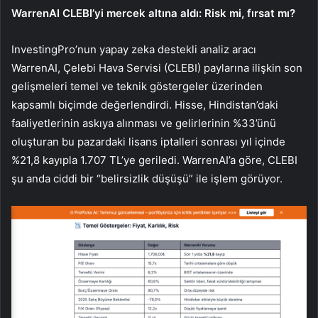
WarrenAI CLEBI’yi mercek altına aldı: Risk mi, fırsat mı?
InvestingPro’nun yapay zeka destekli analiz aracı
WarrenAI, Çelebi Hava Servisi (CLEBI) paylarına ilişkin son
gelişmeleri temel ve teknik göstergeler üzerinden
kapsamlı biçimde değerlendirdi. Hisse, Hindistan’daki
faaliyetlerinin askıya alınması ve gelirlerinin %33’ünü
oluşturan bu pazardaki lisans iptalleri sonrası yıl içinde
%21,8 kayıpla 1.707 TL’ye geriledi. WarrenAI’a göre, CLEBI
şu anda ciddi bir “belirsizlik düşüşü” ile işlem görüyor.