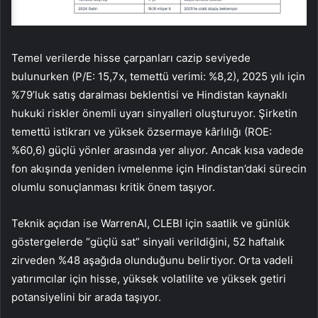
Temel verilerde hisse çarpanları cazip seviyede
bulunurken (P/E: 15,7x, temettü verimi: %8,2), 2025 yılı için
%79’luk satış daralması beklentisi ve Hindistan kaynaklı
hukuki riskler önemli uyarı sinyalleri oluşturuyor. Şirketin
temettü istikrarı ve yüksek özsermaye kârlılığı (ROE:
%60,6) güçlü yönler arasında yer alıyor. Ancak kısa vadede
fon akışında yeniden ivmelenme için Hindistan’daki sürecin
olumlu sonuçlanması kritik önem taşıyor.
Teknik açıdan ise WarrenAI, CLEBI için saatlik ve günlük
göstergelerde “güçlü sat” sinyali verildiğini, 52 haftalık
zirveden %48 aşağıda olunduğunu belirtiyor. Orta vadeli
yatırımcılar için hisse, yüksek volatilite ve yüksek getiri
potansiyelini bir arada taşıyor.