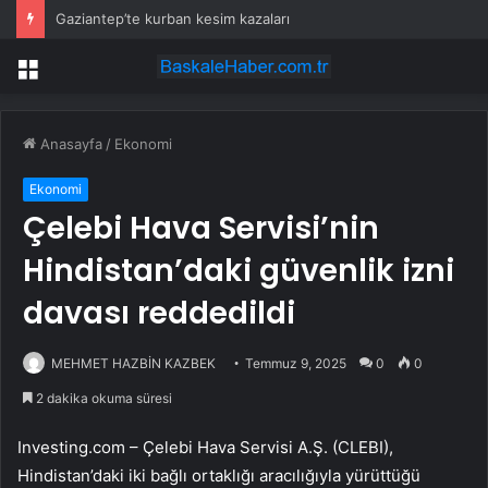
Gaziantep’te kurban kesim kazaları
Menü
Anasayfa
/
Ekonomi
Ekonomi
Çelebi Hava Servisi’nin
Hindistan’daki güvenlik izni
davası reddedildi
MEHMET HAZBİN KAZBEK
Temmuz 9, 2025
0
0
2 dakika okuma süresi
Investing.com – Çelebi Hava Servisi A.Ş. (
CLEBI
),
Hindistan’daki iki bağlı ortaklığı aracılığıyla yürüttüğü