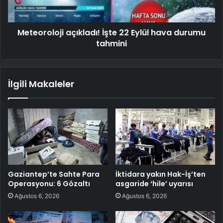
Meteoroloji açıkladı! İşte 22 Eylül hava durumu
tahmini
İlgili Makaleler
Gaziantep’te Sahte Para
İktidara yakın Hak-İş’ten
Operasyonu: 6 Gözaltı
asgaride ‘hile’ uyarısı
Ağustos 6, 2026
Ağustos 6, 2026