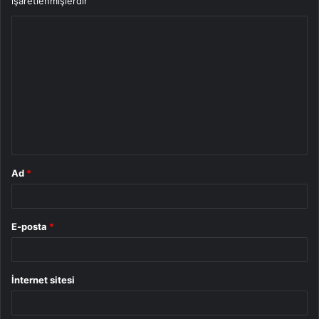
işaretlenmişlerdir
Y
o
r
u
m
*
Ad
*
E-posta
*
İnternet sitesi