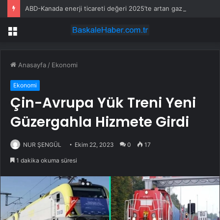
ABD-Kanada enerji ticareti değeri 2025’te artan gaz fiyatlarıyla yükseldi
Menü
Anasayfa
/
Ekonomi
Ekonomi
Çin-Avrupa Yük Treni Yeni
Güzergahla Hizmete Girdi
NUR ŞENGÜL
Ekim 22, 2023
0
17
1 dakika okuma süresi