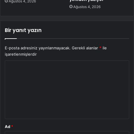
Ağustos 4, 2026
Ağustos 4, 2026
Bir yanıt yazın
E-posta adresiniz yayınlanmayacak.
Gerekli alanlar
*
ile
işaretlenmişlerdir
Y
o
r
u
m
*
Ad
*