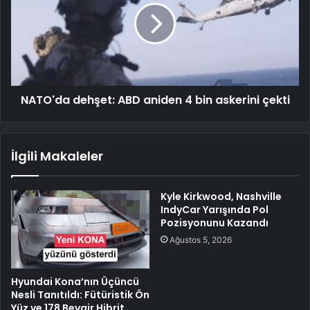
NATO'da dehşet: ABD aniden 4 bin askerini çekti
İlgili Makaleler
Kyle Kirkwood, Nashville
IndyCar Yarışında Pol
Pozisyonunu Kazandı
Ağustos 5, 2026
Hyundai Kona’nın Üçüncü
Nesli Tanıtıldı: Fütüristik Ön
Yüz ve 178 Beygir Hibrit