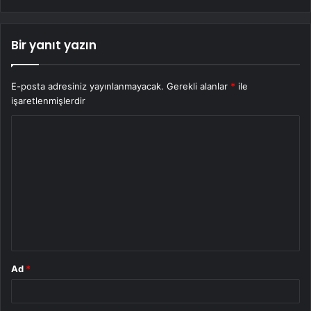
Bir yanıt yazın
E-posta adresiniz yayınlanmayacak.
Gerekli alanlar
*
ile
işaretlenmişlerdir
Y
o
r
u
m
*
Ad
*