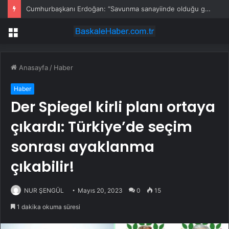
Cumhurbaşkanı Erdoğan: “Savunma sanayiinde olduğu gibi enerjide tam bağımsızlık ülkemizin Kızıl Elma’sıdır”
Menü
Anasayfa
/
Haber
Haber
Der Spiegel kirli planı ortaya
çıkardı: Türkiye’de seçim
sonrası ayaklanma
çıkabilir!
NUR ŞENGÜL
Mayıs 20, 2023
0
15
1 dakika okuma süresi