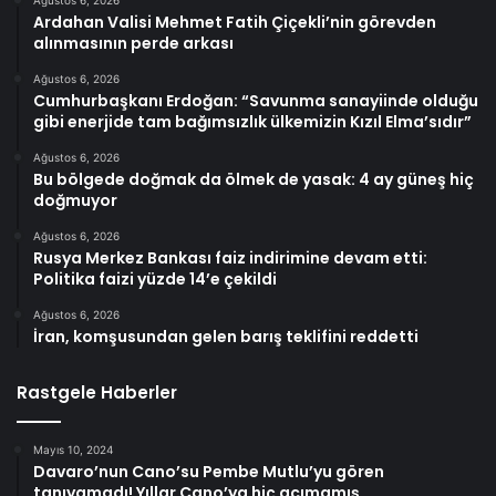
Ağustos 6, 2026
Ardahan Valisi Mehmet Fatih Çiçekli’nin görevden
alınmasının perde arkası
Ağustos 6, 2026
Cumhurbaşkanı Erdoğan: “Savunma sanayiinde olduğu
gibi enerjide tam bağımsızlık ülkemizin Kızıl Elma’sıdır”
Ağustos 6, 2026
Bu bölgede doğmak da ölmek de yasak: 4 ay güneş hiç
doğmuyor
Ağustos 6, 2026
Rusya Merkez Bankası faiz indirimine devam etti:
Politika faizi yüzde 14’e çekildi
Ağustos 6, 2026
İran, komşusundan gelen barış teklifini reddetti
Rastgele Haberler
Mayıs 10, 2024
Davaro’nun Cano’su Pembe Mutlu’yu gören
tanıyamadı! Yıllar Cano’ya hiç acımamış…