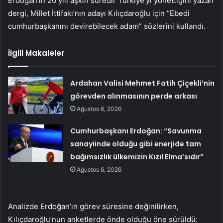
Erdoğan’ın 20 yılı aşkın süredir Türkiye’yi yönettiğini yazan
dergi, Millet İttifakı’nın adayı Kılıçdaroğlu için “Ebedi
cumhurbaşkanını devirebilecek adam” sözlerini kullandı.
İlgili Makaleler
Ardahan Valisi Mehmet Fatih Çiçekli’nin
görevden alınmasının perde arkası
Ağustos 6, 2026
Cumhurbaşkanı Erdoğan: “Savunma
sanayiinde olduğu gibi enerjide tam
bağımsızlık ülkemizin Kızıl Elma’sıdır”
Ağustos 6, 2026
Analizde Erdoğan’ın görev süresine değinilirken,
Kılıçdaroğlu’nun anketlerde önde olduğu öne sürüldü: