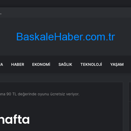
çuklu’da Başkan Pekyatırmacı’dan esnaf ziyareti
FA
HABER
EKONOMI
SAĞLIK
TEKNOLOJI
YAŞAM
rına 90 TL değerinde oyunu ücretsiz veriyor.
hafta