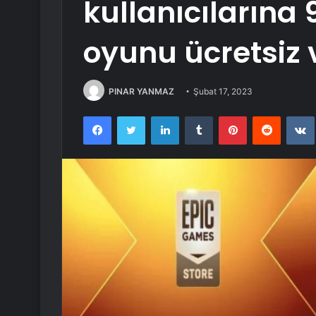
kullanıcılarına
oyunu ücretsiz v
PINAR YANMAZ
Şubat 17, 2023
Facebook
Twitter
LinkedIn
Tumblr
Pinterest
Reddit