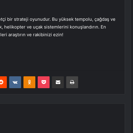
tçi bir strateji oyunudur. Bu yüksek tempolu, çağdaş ve
k, helikopter ve uçak sistemlerini konuşlandırın. En
i araştırın ve rakibinizi ezin!
erest
Reddit
VKontakte
Odnoklassniki
Pocket
E-Posta ile paylaş
Yazdır