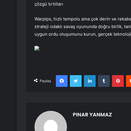
çözgü tırtılları
Warpips, hızlı tempolu ama çok derin ve rekabe
strateji odaklı savaş oyununda doğru birlik, tan
uygun ordu oluşumunu kurun, gerçek teknolojiler
Facebook
Twitter
LinkedIn
Tumblr
Pint
Paylaş
PINAR YANMAZ