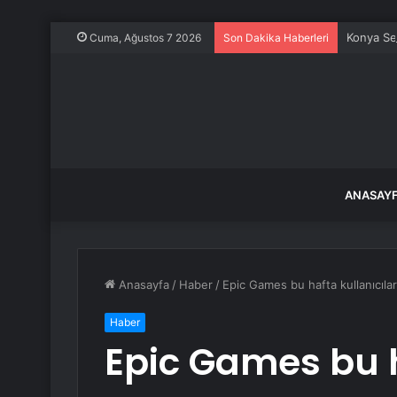
Konya Sel
Cuma, Ağustos 7 2026
Son Dakika Haberleri
ANASAY
Anasayfa
/
Haber
/
Epic Games bu hafta kullanıcıla
Haber
Epic Games bu 