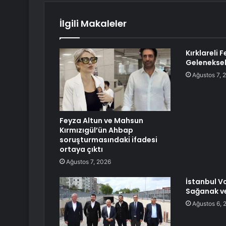
İlgili Makaleler
Kırklareli 
Geleneksel
Ağustos 7, 
Feyza Altun ve Mahsun
Kırmızıgül’ün Ahbap
soruşturmasındaki ifadesi
ortaya çıktı
Ağustos 7, 2026
İstanbul Va
Sağanak ve
Ağustos 6, 