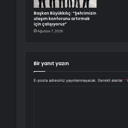
Başkan Büyükkılıç: “Şehrimizin
ulaşım konforunu artırmak
için çalışıyoruz”
Ağustos 7, 2026
Bir yanıt yazın
E-posta adresiniz yayınlanmayacak.
Gerekli alanlar
*
i
Y
o
r
u
m