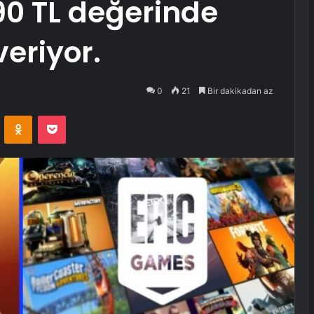
 90 TL değerinde
eriyor.
0
21
Bir dakikadan az
VKontakte
Odnoklassniki
Pocket