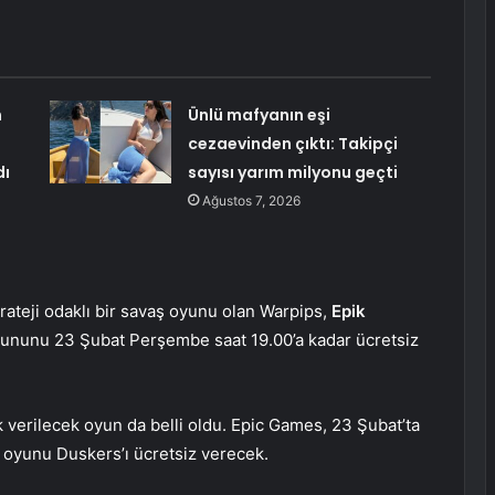
n
Ünlü mafyanın eşi
cezaevinden çıktı: Takipçi
dı
sayısı yarım milyonu geçti
Ağustos 7, 2026
rateji odaklı bir savaş oyunu olan Warpips,
Epik
oyununu 23 Şubat Perşembe saat 19.00’a kadar ücretsiz
verilecek oyun da belli oldu. Epic Games, 23 Şubat’ta
i oyunu Duskers’ı ücretsiz verecek.