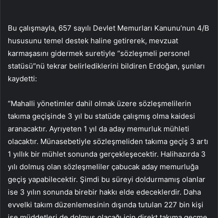
Bu çalışmayla, 657 sayılı Devlet Memurları Kanunu’nun 4/B
hususunu temel destek haline getirerek, mevzuat
karmaşasını gidermek suretiyle “sözleşmeli personel
statüsü”nü tekrar belirlediklerini bildiren Erdoğan, şunları
kaydetti:
“Mahalli yönetimler dahil olmak üzere sözleşmelilerin
takıma geçişinde 3 yıl bu statüde çalışmış olma kaidesi
aranacaktır. Ayrıyeten 1 yıl da aday memurluk mühleti
olacaktır. Münasebetiyle sözleşmeliden takıma geçiş 3 artı
1 yıllık bir mühlet sonunda gerçekleşecektir. Halihazırda 3
yılı dolmuş olan sözleşmeliler çabucak aday memurluğa
geçiş yapabilecektir. Şimdi bu süreyi doldurmamış olanlar
ise 3 yılın sonunda birebir hakkı elde edeceklerdir. Daha
evvelki takım düzenlemesinin dışında tutulan 227 bin kişi
ise müddetleri de dolmuş olacağı için direkt takıma geçme