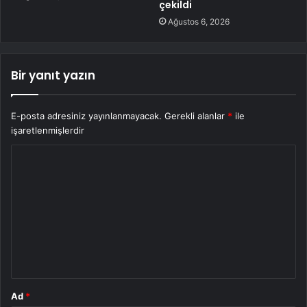
çekildi
Ağustos 6, 2026
Bir yanıt yazın
E-posta adresiniz yayınlanmayacak.
Gerekli alanlar
*
ile
işaretlenmişlerdir
Y
o
r
u
m
*
Ad
*