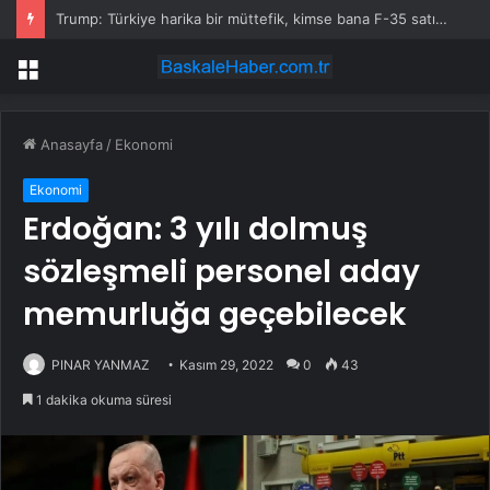
Trump: Türkiye harika bir müttefik, kimse bana F-35 satışı için ne yapmam gerektiğini söyleyemez
Menü
Anasayfa
/
Ekonomi
Ekonomi
Erdoğan: 3 yılı dolmuş
sözleşmeli personel aday
memurluğa geçebilecek
PINAR YANMAZ
Kasım 29, 2022
0
43
1 dakika okuma süresi