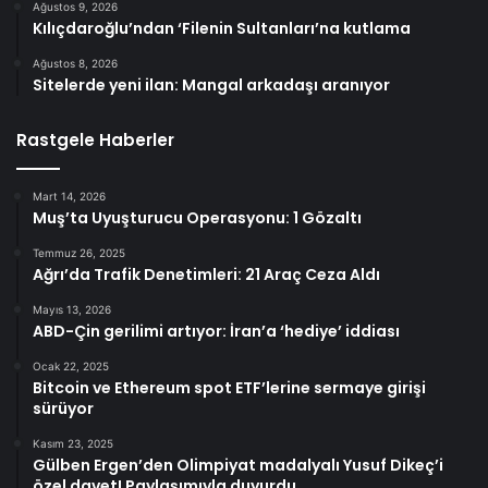
Ağustos 9, 2026
Kılıçdaroğlu’ndan ‘Filenin Sultanları’na kutlama
Ağustos 8, 2026
Sitelerde yeni ilan: Mangal arkadaşı aranıyor
Rastgele Haberler
Mart 14, 2026
Muş’ta Uyuşturucu Operasyonu: 1 Gözaltı
Temmuz 26, 2025
Ağrı’da Trafik Denetimleri: 21 Araç Ceza Aldı
Mayıs 13, 2026
ABD-Çin gerilimi artıyor: İran’a ‘hediye’ iddiası
Ocak 22, 2025
Bitcoin ve Ethereum spot ETF’lerine sermaye girişi
sürüyor
Kasım 23, 2025
Gülben Ergen’den Olimpiyat madalyalı Yusuf Dikeç’i
özel davet! Paylaşımıyla duyurdu