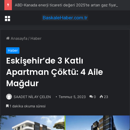
ABD-Kanada enerji ticareti değeri 2025’te artan gaz fiyatlarıyla yükseldi
Menü
Anasayfa
/
Haber
Haber
Eskişehir’de 3 Katlı
Apartman Çöktü: 4 Aile
Mağdur
SAADET NİLAY ÇELEN
Temmuz 5, 2023
0
23
1 dakika okuma süresi