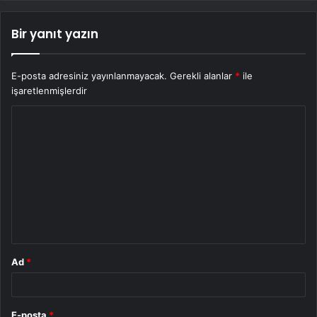
Bir yanıt yazın
E-posta adresiniz yayınlanmayacak.
Gerekli alanlar
*
ile
işaretlenmişlerdir
Y
o
r
u
m
*
Ad
*
E-posta
*