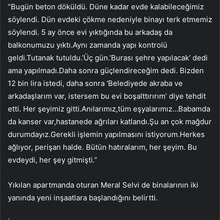
“Bugün beton döküldü. Düne kadar evde kalabileceğimiz
söylendi. Dün evdeki çökme nedeniyle binayı terk etmemiz
söylendi. 5 ay önce evi yıktığında bu arkadaş da
balkonumuzu yıktı.Aynı zamanda yapı kontrolü
geldi.Tutanak tutuldu.’Üç gün.’Burası şehre yapılacak’ dedi
ama yapılmadı.Daha sonra güçlendireceğim dedi. Bizden
12 bin lira istedi, daha sonra ‘Belediyede akraba ve
arkadaşlarım var, istersem bu evi boşalttırırım’ diye tehdit
etti. Her şeyimiz gitti.Anılarımız,tüm eşyalarımız…Babamda
da kanser var,hastanede ağrıları katlandı.Şu an çok mağdur
durumdayız.Gerekli işlemin yapılmasını istiyorum.Herkes
ağlıyor, perişan halde. Bütün hatıralarım, her şeyim. Bu
evdeydi, her şey gitmişti.”
Yıkılan apartmanda oturan Meral Selvi de binalarının iki
yanında yeni inşaatlara başlandığını belirtti.