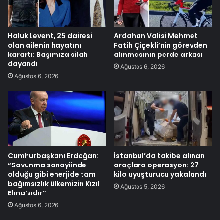
Haluk Levent, 25 dairesi
Ardahan Valisi Mehmet
olan ailenin hayatını
Fatih Çiçekli’nin görevden
karartı: Başımıza silah
alınmasının perde arkası
dayandı
Ağustos 6, 2026
Ağustos 6, 2026
Cumhurbaşkanı Erdoğan:
İstanbul’da takibe alınan
“Savunma sanayiinde
araçlara operasyon: 27
olduğu gibi enerjide tam
kilo uyuşturucu yakalandı
bağımsızlık ülkemizin Kızıl
Ağustos 5, 2026
Elma’sıdır”
Ağustos 6, 2026