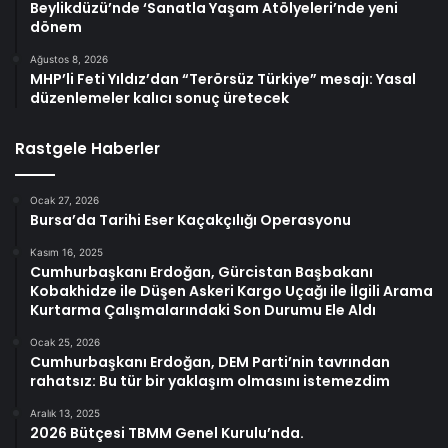
Beylikdüzü’nde ‘Sanatla Yaşam Atölyeleri’nde yeni
dönem
Ağustos 8, 2026
MHP’li Feti Yıldız’dan “Terörsüz Türkiye” mesajı: Yasal
düzenlemeler kalıcı sonuç üretecek
Rastgele Haberler
Ocak 27, 2026
Bursa’da Tarihi Eser Kaçakçılığı Operasyonu
Kasım 16, 2025
Cumhurbaşkanı Erdoğan, Gürcistan Başbakanı
Kobakhidze ile Düşen Askeri Kargo Uçağı ile İlgili Arama
Kurtarma Çalışmalarındaki Son Durumu Ele Aldı
Ocak 25, 2026
Cumhurbaşkanı Erdoğan, DEM Parti’nin tavrından
rahatsız: Bu tür bir yaklaşım olmasını istemezdim
Aralık 13, 2025
2026 Bütçesi TBMM Genel Kurulu’nda.