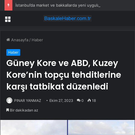
İstanbul’da market ve bakkallarda yeni uygulama devreye girdi
Menü
Anasayfa
/
Haber
Haber
Güney Kore ve ABD, Kuzey
Kore’nin topçu tehditlerine
karşı tatbikat düzenledi
PINAR YANMAZ
Ekim 27, 2023
0
18
Bir dakikadan az