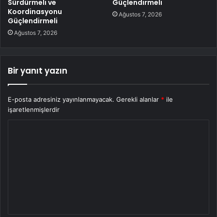
Sürdürmeli ve
Güçlendirmeli
Koordinasyonu
Ağustos 7, 2026
Güçlendirmeli
Ağustos 7, 2026
Bir yanıt yazın
E-posta adresiniz yayınlanmayacak.
Gerekli alanlar
*
ile
işaretlenmişlerdir
Y
o
r
u
m
*