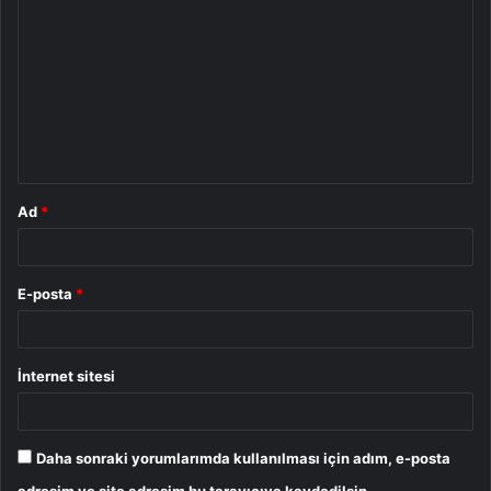
o
r
u
m
*
Ad
*
E-posta
*
İnternet sitesi
Daha sonraki yorumlarımda kullanılması için adım, e-posta
adresim ve site adresim bu tarayıcıya kaydedilsin.