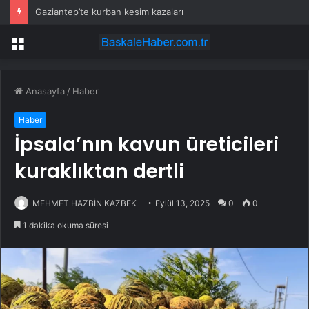
Butlan operasyonu mu? ‘Adayım’ dedi, iddialar art arda geldi
Menü
Anasayfa
/
Haber
Haber
İpsala’nın kavun üreticileri
kuraklıktan dertli
MEHMET HAZBİN KAZBEK
Eylül 13, 2025
0
0
1 dakika okuma süresi