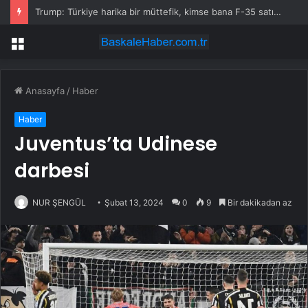
Trump: Türkiye harika bir müttefik, kimse bana F-35 satışı için ne yapmam gerektiğini söyleyemez
Menü
Anasayfa
/
Haber
Haber
Juventus’ta Udinese
darbesi
NUR ŞENGÜL
Şubat 13, 2024
0
9
Bir dakikadan az