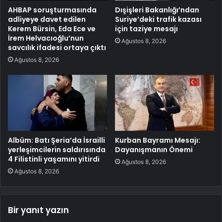
AHBAP soruşturmasında
Dışişleri Bakanlığı’ndan
adliyeye davet edilen
Suriye’deki trafik kazası
Kerem Bürsin, Eda Ece ve
için taziye mesajı
İrem Helvacıoğlu’nun
Ağustos 8, 2026
savcılık ifadesi ortaya çıktı
Ağustos 8, 2026
Albüm: Batı Şeria’da İsrailli
Kurban Bayramı Mesajı:
yerleşimcilerin saldırısında
Dayanışmanın Önemi
4 Filistinli yaşamını yitirdi
Ağustos 8, 2026
Ağustos 8, 2026
Bir yanıt yazın