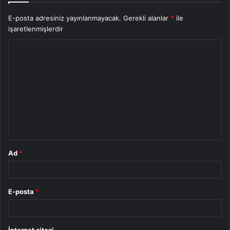
E-posta adresiniz yayınlanmayacak.
Gerekli alanlar
*
ile
işaretlenmişlerdir
Y
o
r
u
m
*
Ad
*
E-posta
*
İnternet sitesi