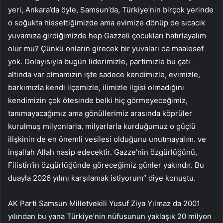
yeri, Ankara’da öyle, Samsun’da, Türkiye’nin birçok yerinde
o soğukta hissettiğimizde ama evimize dönüp de sıcacık
yuvamıza girdiğimizde hep Gazzeli çocukları hatırlayalım
olur mu? Çünkü onların girecek bir yuvaları da maalesef
yok. Dolayısıyla bugün liderimizle, partimizle bu çatı
altında var olmamızın işte sadece kendimizle, evimizle,
barkımızla kendi ilçemizle, ilimizle ilgisi olmadığını
kendimizin çok ötesinde belki hiç görmeyeceğimiz,
tanımayacağımız ama gönüllerimiz arasında köprüler
kurulmuş milyonlarla, milyarlarla kurduğumuz o güçlü
ilişkinin de en önemli vesilesi olduğunu unutmayalım. ve
inşallah Allah nasip edecektir. Gazze’nin özgürlüğünü,
Filistin’in özgürlüğünde göreceğimiz günler yakındır. Bu
duayla 2026 yılını karşılamak istiyorum” diye konuştu.
AK Parti Samsun Milletvekili Yusuf Ziya Yılmaz da 2001
yılından bu yana Türkiye’nin nüfusunun yaklaşık 20 milyon