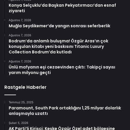
Konya Selçuklu’da Başkan Pekyatırmacı’dan esnaf
ziyareti
Ağustos 7, 2026
Muğla Seydikemer’de yangın sonrası seferberlik
Ağustos 7, 2026
Bodrum’da anlamlı buluşma! Özgür Aras’ın çok
konuşulan kitabı yeni baskısını Titanic Luxury
Collection Bodrum’da kutladı
Ağustos 7, 2026
Ünlü mafyanın eşi cezaevinden çıktı: Takipçi sayısı
yarım milyonu geçti
Rastgele Haberler
Temmuz 25, 2025
Paramount, South Park ortaklığını 1,25 milyar dolarlık
anlaşmayla uzattı
Şubat 5, 2026
AK Parti’li Kirişci: Keşke Özgür Özel adet bölgesine