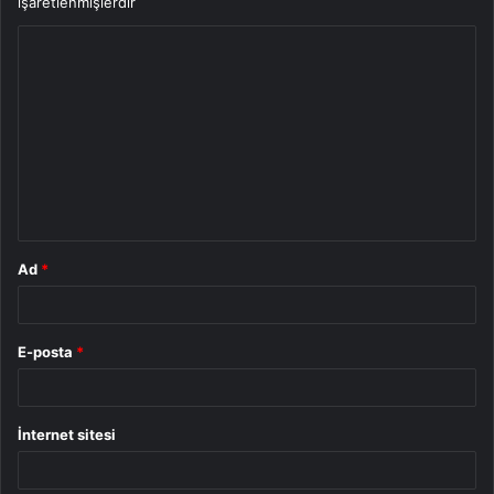
işaretlenmişlerdir
Y
o
r
u
m
*
Ad
*
E-posta
*
İnternet sitesi