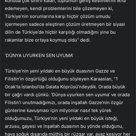
konuda çok sınırlı kalan, toplumun geniş kesimlerini ikna
edemeyen, kendi problemlerini bile çözemeyen ki,
Türkiye’nin sorunlarına karşı hiçbir çözüm umudu
içermeyen sadece eleştiren çözüm üretmeyen bir siyasi
dilin de Türkiye’de hiçbir karşılığı olmadığını yine bu
rakamlar bize ortaya koymuş oldu” dedi.
‘DÜNYA UYURKEN SEN UYUMA’
Türkiye’nin yeni yıldaki en büyük duasının Gazze ve
Filistin’in özgürlüğü olduğunu söyleyen Karaaslan, “1
Ocak’ta İstanbul’da Galata Köprüsü’ndeydik. Orada büyük
bir çağrı vardı çünkü. ‘Dünya uyurken sen uyuma’ ve orada
Filistin’i unutmadığımızı, orada inşallah Gazze’nin özgür
günlerine kavuşması için milyonlar nasıl tek yürek
olduğumuzu, Türkiye’nin yeni yıldaki en büyük isteği,
arzusu, gayesi ve inşallah duasının bu yönde olduğunu,
hava soğuk dışarıda müthiş bir rüzgar var, ayaz kesiyor her