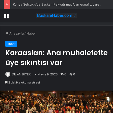
Konya Selçuklu’da Başkan Pekyatırmacı’dan esnaf ziyareti
Menü
Anasayfa
/
Haber
Haber
Karaaslan: Ana muhalefette
üye sıkıntısı var
DİLAN BİÇER
Mayıs 9, 2026
0
0
2 dakika okuma süresi