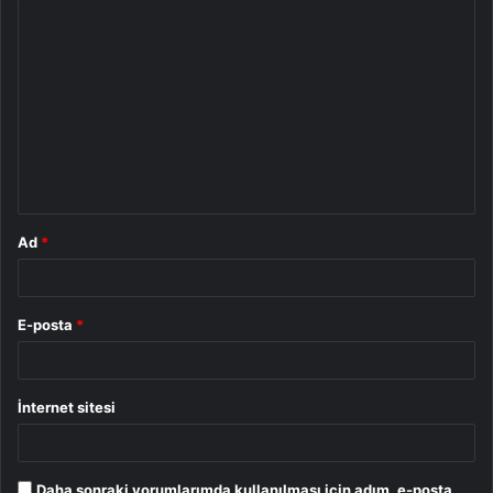
Y
o
r
u
m
*
Ad
*
E-posta
*
İnternet sitesi
Daha sonraki yorumlarımda kullanılması için adım, e-posta