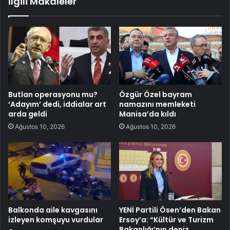
İlgili Makaleler
Butlan operasyonu mu?
Özgür Özel bayram
‘Adayım’ dedi, iddialar art
namazını memleketi
arda geldi
Manisa’da kıldı
Ağustos 10, 2026
Ağustos 10, 2026
Balkonda aile kavgasını
YENİ Partili Ösen’den Bakan
izleyen komşuyu vurdular
Ersoy’a: “Kültür ve Turizm
Bakanlığı’nın deniz