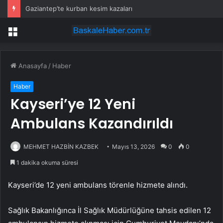
Gaziantep’te kurban kesim kazaları
Menü
Anasayfa
/
Haber
Haber
Kayseri’ye 12 Yeni
Ambulans Kazandırıldı
MEHMET HAZBİN KAZBEK
Mayıs 13, 2026
0
0
1 dakika okuma süresi
Kayseri’de 12 yeni ambulans törenle hizmete alındı.
Sağlık Bakanlığınca İl Sağlık Müdürlüğüne tahsis edilen 12