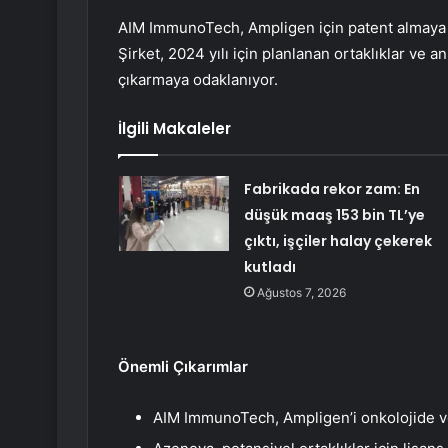
AIM ImmunoTech, Ampligen için patent almaya çal
Şirket, 2024 yılı için planlanan ortaklıklar ve 
çıkarmaya odaklanıyor.
İlgili Makaleler
Fabrikada rekor zam: En
düşük maaş 153 bin TL’ye
çıktı, işçiler halay çekerek
kutladı
Ağustos 7, 2026
Önemli Çıkarımlar
AIM ImmunoTech, Ampligen’i onkolojide ve