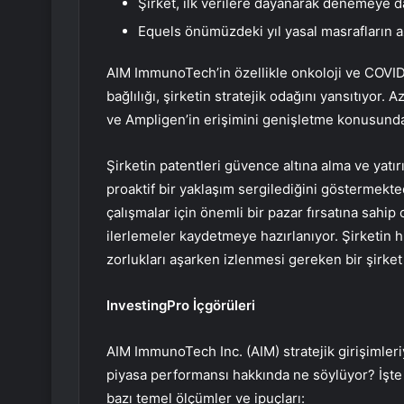
Şirket, ilk verilere dayanarak denemeye d
Equels önümüzdeki yıl yasal masrafların 
AIM ImmunoTech’in özellikle onkoloji ve COVID
bağlılığı, şirketin stratejik odağını yansıtıyor. 
ve Ampligen’in erişimini genişletme konusundaki 
Şirketin patentleri güvence altına alma ve yatır
proaktif bir yaklaşım sergilediğini göstermekt
çalışmalar için önemli bir pazar fırsatına sahi
ilerlemeler kaydetmeye hazırlanıyor. Şirketin 
zorlukları aşarken izlenmesi gereken bir şirket o
InvestingPro İçgörüleri
AIM ImmunoTech Inc. (AIM) stratejik girişimleriy
piyasa performansı hakkında ne söylüyor? İşte 
bazı temel ölçümler ve ipuçları: