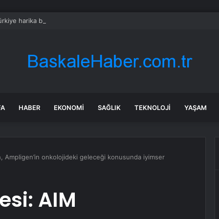
rkiye harika bir müttefik, kimse bana F-35 satışı için ne yapmam gerekt
FA
HABER
EKONOMI
SAĞLIK
TEKNOLOJI
YAŞAM
Ampligen’in onkolojideki geleceği konusunda iyimser
si: AIM