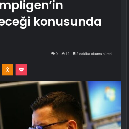
mpligen’in
eleceği konusunda
0
12
2 dakika okuma süresi
VKontakte
Odnoklassniki
Pocket