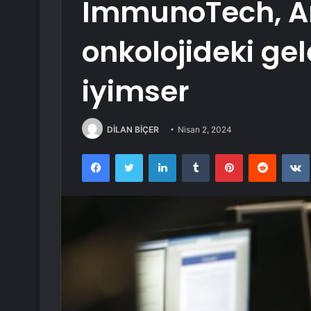
ImmunoTech, A
onkolojideki g
iyimser
DİLAN BİÇER
Nisan 2, 2024
Facebook
Twitter
LinkedIn
Tumblr
Pinterest
Reddit