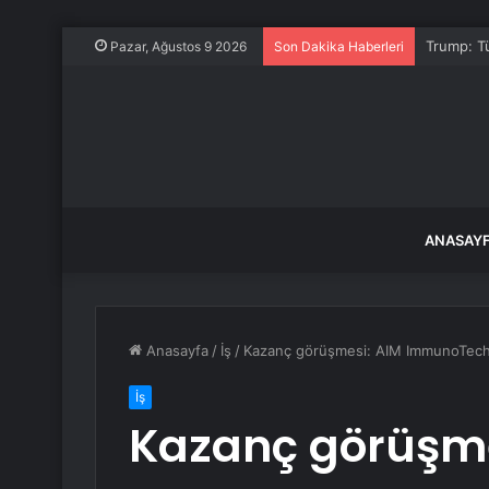
Trump: Tü
Pazar, Ağustos 9 2026
Son Dakika Haberleri
ANASAY
Anasayfa
/
İş
/
Kazanç görüşmesi: AIM ImmunoTech, 
İş
Kazanç görüşme