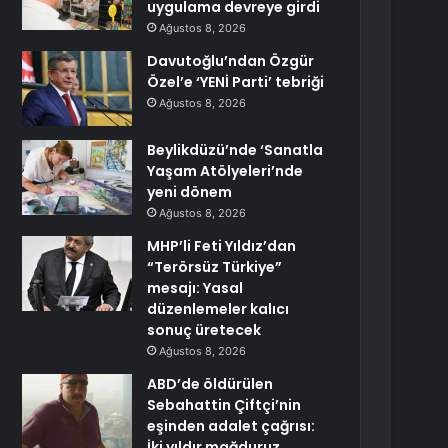
uygulama devreye girdi
Ağustos 8, 2026
Davutoğlu’ndan Özgür
Özel’e ‘YENİ Parti’ tebriği
Ağustos 8, 2026
Beylikdüzü’nde ‘Sanatla
Yaşam Atölyeleri’nde
yeni dönem
Ağustos 8, 2026
MHP’li Feti Yıldız’dan
“Terörsüz Türkiye”
mesajı: Yasal
düzenlemeler kalıcı
sonuç üretecek
Ağustos 8, 2026
ABD’de öldürülen
Sebahattin Çiftçi’nin
eşinden adalet çağrısı:
İki yıldır mağduruz