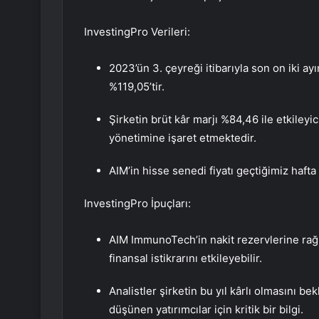
InvestingPro Verileri:
2023’ün 3. çeyreği itibarıyla son on iki ayı
%119,05’tir.
Şirketin brüt kâr marjı %84,46 ile etkileyic
yönetimine işaret etmektedir.
AIM’in hisse senedi fiyatı geçtiğimiz hafta 
InvestingPro İpuçları:
AIM ImmunoTech’in nakit rezervlerine rağm
finansal istikrarını etkileyebilir.
Analistler şirketin bu yıl kârlı olmasını b
düşünen yatırımcılar için kritik bir bilgi.