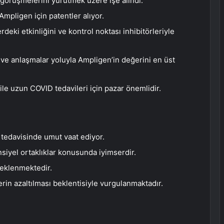
s görüşmelerini yürütmek üzere işe alındı.
Ampligen için patentler alıyor.
rdeki etkinliğini ve kontrol noktası inhibitörleriyle
ve anlaşmalar yoluyla Ampligen’in değerini en üst
le uzun COVID tedavileri için pazar önemlidir.
 tedavisinde umut vaat ediyor.
siyel ortaklıklar konusunda iyimserdir.
 beklenmektedir.
lerin azaltılması beklentisiyle vurgulanmaktadır.