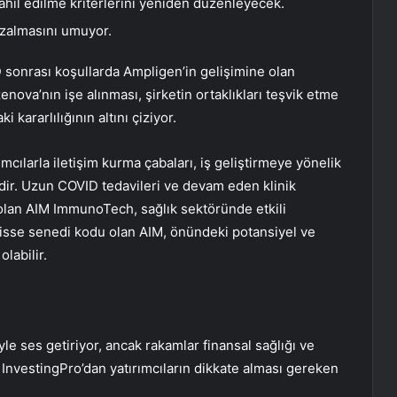
ahil edilme kriterlerini yeniden düzenleyecek.
azalmasını umuyor.
 sonrası koşullarda Ampligen’in gelişimine olan
Azenova’nın işe alınması, şirketin ortaklıkları teşvik etme
kararlılığının altını çiziyor.
ımcılarla iletişim kurma çabaları, iş geliştirmeye yönelik
edir. Uzun COVID tedavileri ve devam eden klinik
p olan AIM ImmunoTech, sağlık sektöründe etkili
hisse senedi kodu olan AIM, önündeki potansiyel ve
labilir.
le ses getiriyor, ancak rakamlar finansal sağlığı ve
InvestingPro’dan yatırımcıların dikkate alması gereken