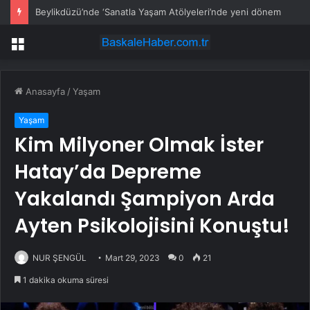
Beylikdüzü’nde ‘Sanatla Yaşam Atölyeleri’nde yeni dönem
Menü
Anasayfa
/
Yaşam
Yaşam
Kim Milyoner Olmak İster
Hatay’da Depreme
Yakalandı Şampiyon Arda
Ayten Psikolojisini Konuştu!
NUR ŞENGÜL
Mart 29, 2023
0
21
1 dakika okuma süresi