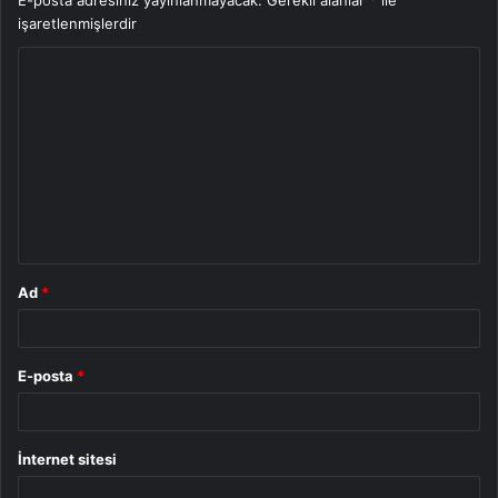
E-posta adresiniz yayınlanmayacak.
Gerekli alanlar
*
ile
işaretlenmişlerdir
Y
o
r
u
m
*
Ad
*
E-posta
*
İnternet sitesi