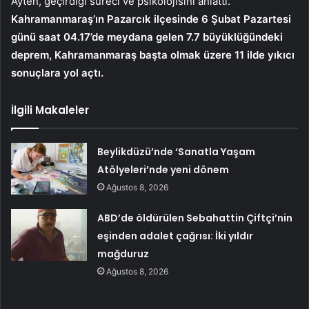
Ayten, geçirdiği süreci ve psikolojisini anlattı.
Kahramanmaraş’ın Pazarcık ilçesinde 6 Şubat Pazartesi
günü saat 04.17’de meydana gelen 7.7 büyüklüğündeki
deprem, Kahramanmaraş başta olmak üzere 11 ilde yıkıcı
sonuçlara yol açtı.
İlgili Makaleler
Beylikdüzü’nde ‘Sanatla Yaşam
Atölyeleri’nde yeni dönem
Ağustos 8, 2026
ABD’de öldürülen Sebahattin Çiftçi’nin
eşinden adalet çağrısı: İki yıldır
mağduruz
Ağustos 8, 2026