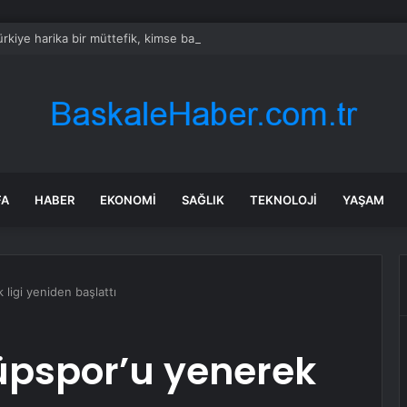
rkiye harika bir müttefik, kimse bana F-35 satışı için ne yapmam gerekt
FA
HABER
EKONOMI
SAĞLIK
TEKNOLOJI
YAŞAM
ligi yeniden başlattı
üpspor’u yenerek