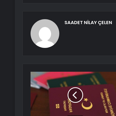
SAADET NİLAY ÇELEN