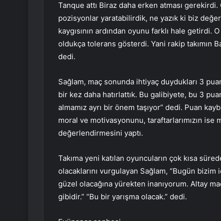
Tanque attı Biraz daha erken atması gerekirdi. 
pozisyonlar yaratabilirdik, ne yazık ki biz değ
kaygısının ardından oyunu farklı hale getirdi
oldukça tolerans gösterdi. Yani rakip takımın Ba
dedi.
Sağlam, maç sonunda ihtiyaç duydukları 3 puanı
bir kez daha hatırlattık. Bu galibiyete, bu 3 p
almamız ayrı bir önem taşıyor” dedi. Puan kayb
moral ve motivasyonunu, taraftarlarımızın ise 
değerlendirmesini yaptı.
Takıma yeni katılan oyuncuların çok kısa sürede
olacaklarını vurgulayan Sağlam, “Bugün bizim iç
güzel olacağına yürekten inanıyorum. Altay maç
gibidir.” “Bu bir yarışma olacak.” dedi.