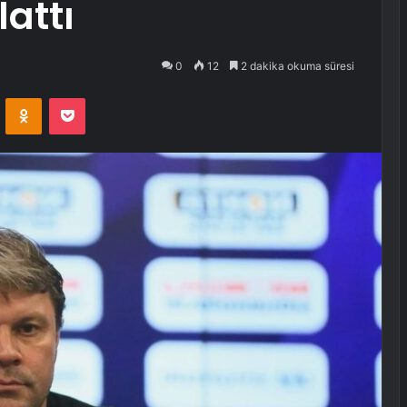
lattı
0
12
2 dakika okuma süresi
VKontakte
Odnoklassniki
Pocket