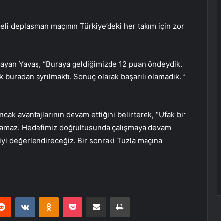
i deplasman maçının Türkiye’deki her takım için zor
gulayan Yavaş, “Buraya geldiğimizde 12 puan öndeydik.
buradan ayrılmaktı. Sonuç olarak başarılı olamadık. ”
cak avantajlarının devam ettiğini belirterek, “Ufak bir
oyamaz. Hedefimiz doğrultusunda çalışmaya devam
iyi değerlendireceğiz. Bir sonraki Tuzla maçına
erest
Reddit
VKontakte
Odnoklassniki
Pocket
E-Posta ile paylaş
Yazdır