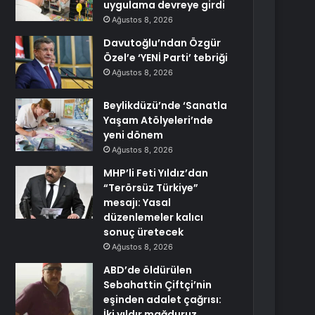
uygulama devreye girdi
Ağustos 8, 2026
Davutoğlu’ndan Özgür
Özel’e ‘YENİ Parti’ tebriği
Ağustos 8, 2026
Beylikdüzü’nde ‘Sanatla
Yaşam Atölyeleri’nde
yeni dönem
Ağustos 8, 2026
MHP’li Feti Yıldız’dan
“Terörsüz Türkiye”
mesajı: Yasal
düzenlemeler kalıcı
sonuç üretecek
Ağustos 8, 2026
ABD’de öldürülen
Sebahattin Çiftçi’nin
eşinden adalet çağrısı:
İki yıldır mağduruz