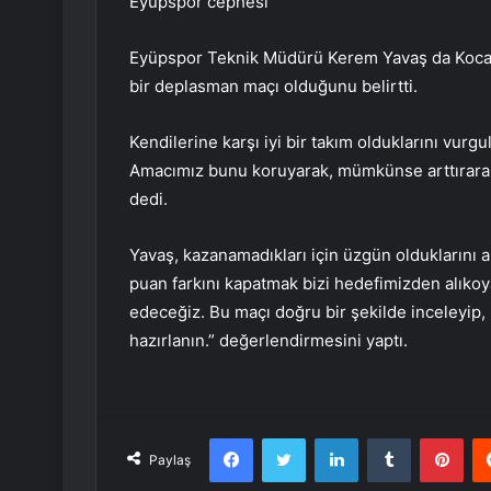
Eyüpspor cephesi
Eyüpspor Teknik Müdürü Kerem Yavaş da Kocael
bir deplasman maçı olduğunu belirtti.
Kendilerine karşı iyi bir takım olduklarını vur
Amacımız bunu koruyarak, mümkünse arttırarak 
dedi.
Yavaş, kazanamadıkları için üzgün olduklarını an
puan farkını kapatmak bizi hedefimizden alık
edeceğiz. Bu maçı doğru bir şekilde inceleyip, 
hazırlanın.” değerlendirmesini yaptı.
Facebook
Twitter
LinkedIn
Tumblr
Pint
Paylaş