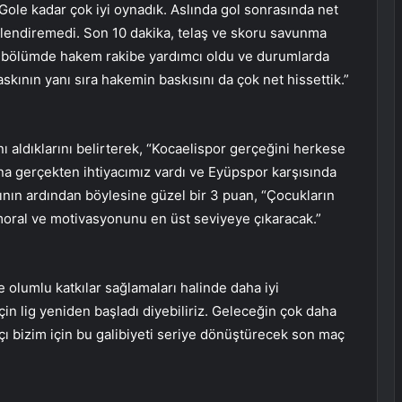
Gole kadar çok iyi oynadık. Aslında gol sonrasında net
erlendiremedi. Son 10 dakika, telaş ve skoru savunma
. O bölümde hakem rakibe yardımcı oldu ve durumlarda
skının yanı sıra hakemin baskısını da çok net hissettik.”
 aldıklarını belirterek, “Kocaelispor gerçeğini herkese
uana gerçekten ihtiyacımız vardı ve Eyüpspor karşısında
ının ardından böylesine güzel bir 3 puan, “Çocukların
moral ve motivasyonunu en üst seviyeye çıkaracak.”
 olumlu katkılar sağlamaları halinde daha iyi
in lig yeniden başladı diyebiliriz. Geleceğin çok daha
ı bizim için bu galibiyeti seriye dönüştürecek son maç