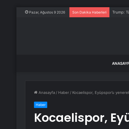
Trump: Tü
Pazar, Ağustos 9 2026
Son Dakika Haberleri
ANASAY
Anasayfa
/
Haber
/
Kocaelispor, Eyüpspor’u yenerek 
Haber
Kocaelispor, Ey