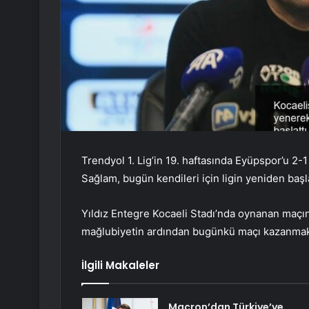
Trendyol 1. Lig’in 19. haftasında Eyüpspor’u 2
Sağlam, bugün kendileri için ligin yeniden başl
Yıldız Entegre Kocaeli Stadı’nda oynanan maçı
mağlubiyetin ardından bugünkü maçı kazanmak 
İlgili Makaleler
Macron’dan Türkiye’ye