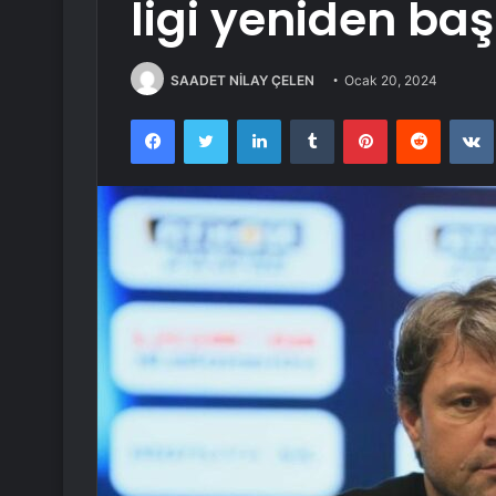
ligi yeniden baş
SAADET NİLAY ÇELEN
Ocak 20, 2024
Facebook
Twitter
LinkedIn
Tumblr
Pinterest
Reddit