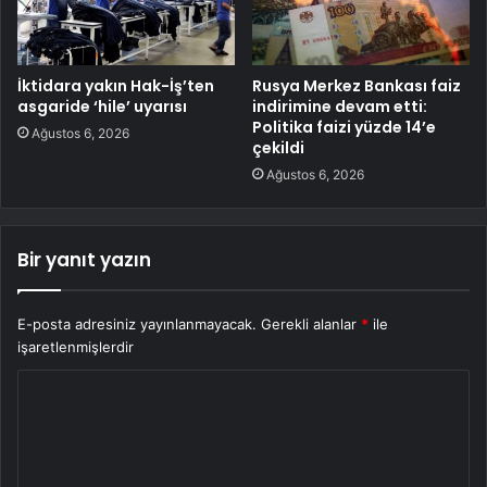
İktidara yakın Hak-İş’ten
Rusya Merkez Bankası faiz
asgaride ‘hile’ uyarısı
indirimine devam etti:
Politika faizi yüzde 14’e
Ağustos 6, 2026
çekildi
Ağustos 6, 2026
Bir yanıt yazın
E-posta adresiniz yayınlanmayacak.
Gerekli alanlar
*
ile
işaretlenmişlerdir
Y
o
r
u