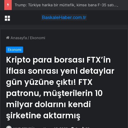
Trump: Türkiye harika bir müttefik, kimse bana F-35 satışı için ne yapmam gerektiğini söyleyemez
Menü
Anasayfa
/
Ekonomi
Ekonomi
Kripto para borsası FTX’in
iflası sonrası yeni detaylar
gün yüzüne çıktı! FTX
patronu, müşterilerin 10
milyar dolarını kendi
şirketine aktarmış