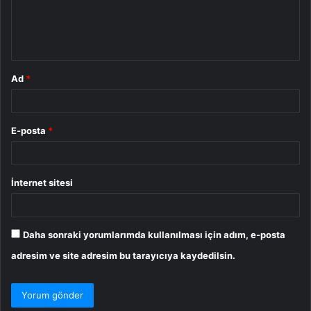
m
*
Ad
*
E-posta
*
İnternet sitesi
Daha sonraki yorumlarımda kullanılması için adım, e-posta
adresim ve site adresim bu tarayıcıya kaydedilsin.