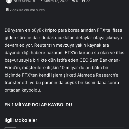
NUR ŞENGÜL
Kasım 12, 2022
0
22
2 dakika okuma süresi
Dünyanın en büyük kripto para borsalarından FTX’te iflasa
giden sürece dair dudak uçuklatan detaylar otaya çıkmaya
devam ediyor. Reuters’ın mevzuya yakın kaynaklara
dayandırdığı habere nazaran, FTX’in kurucu su olan ve iflas
başvurusuyla birlikte dün istifa eden CEO Sam Bankman-
Fried’ın, müşterilere ilişkin 10 milyar doları bâtın bir
biçimde FTX’ten kendi işlem şirketi Alameda Research’e
transfer etti ve bu paranın da büyük bir kısmı daha sonra
ortadan kayboldu.
EN 1 MİLYAR DOLAR KAYBOLDU
İlgili Makaleler