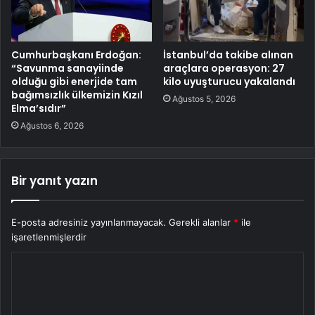
Cumhurbaşkanı Erdoğan:
İstanbul’da takibe alınan
“Savunma sanayiinde
araçlara operasyon: 27
olduğu gibi enerjide tam
kilo uyuşturucu yakalandı
bağımsızlık ülkemizin Kızıl
Ağustos 5, 2026
Elma’sıdır”
Ağustos 6, 2026
Bir yanıt yazın
E-posta adresiniz yayınlanmayacak.
Gerekli alanlar
*
ile
işaretlenmişlerdir
Y
o
r