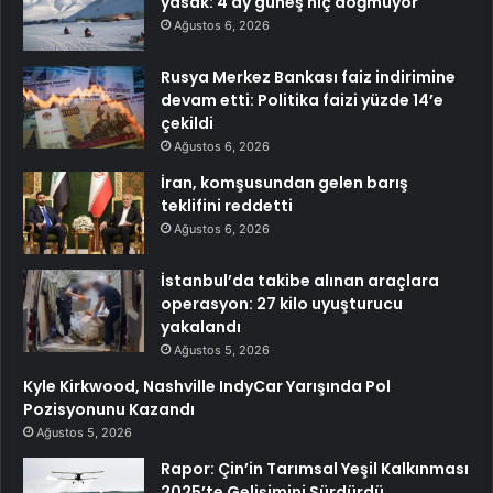
yasak: 4 ay güneş hiç doğmuyor
Ağustos 6, 2026
Rusya Merkez Bankası faiz indirimine
devam etti: Politika faizi yüzde 14’e
çekildi
Ağustos 6, 2026
İran, komşusundan gelen barış
teklifini reddetti
Ağustos 6, 2026
İstanbul’da takibe alınan araçlara
operasyon: 27 kilo uyuşturucu
yakalandı
Ağustos 5, 2026
Kyle Kirkwood, Nashville IndyCar Yarışında Pol
Pozisyonunu Kazandı
Ağustos 5, 2026
Rapor: Çin’in Tarımsal Yeşil Kalkınması
2025’te Gelişimini Sürdürdü