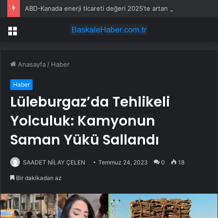
ABD-Kanada enerji ticareti değeri 2025’te artan gaz fiyatlarıyla yükseldi
Menü
Anasayfa
/
Haber
Haber
Lüleburgaz’da Tehlikeli
Yolculuk: Kamyonun
Saman Yükü Sallandı
SAADET NİLAY ÇELEN
Temmuz 24, 2023
0
18
Bir dakikadan az