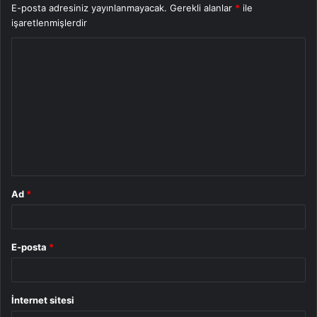
E-posta adresiniz yayınlanmayacak.
Gerekli alanlar
*
ile
işaretlenmişlerdir
Y
o
r
u
m
*
Ad
*
E-posta
*
İnternet sitesi