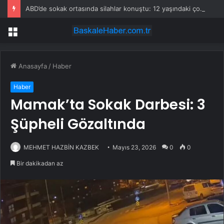
ABD’de sokak ortasında silahlar konuştu: 12 yaşındaki çocuk yaşamını yitirdi, 2 yaralı
Menü
Anasayfa
/
Haber
Haber
Mamak’ta Sokak Darbesi: 3
Şüpheli Gözaltında
MEHMET HAZBİN KAZBEK
Mayıs 23, 2026
0
0
Bir dakikadan az