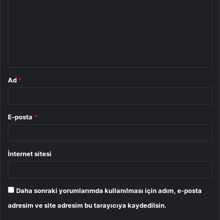
r
u
m
*
Ad
*
E-posta
*
İnternet sitesi
Daha sonraki yorumlarımda kullanılması için adım, e-posta
adresim ve site adresim bu tarayıcıya kaydedilsin.