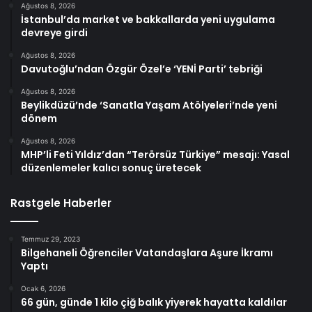
Ağustos 8, 2026
İstanbul’da market ve bakkallarda yeni uygulama
devreye girdi
Ağustos 8, 2026
Davutoğlu’ndan Özgür Özel’e ‘YENİ Parti’ tebriği
Ağustos 8, 2026
Beylikdüzü’nde ‘Sanatla Yaşam Atölyeleri’nde yeni
dönem
Ağustos 8, 2026
MHP’li Feti Yıldız’dan “Terörsüz Türkiye” mesajı: Yasal
düzenlemeler kalıcı sonuç üretecek
Rastgele Haberler
Temmuz 29, 2023
Bilgehaneli Öğrenciler Vatandaşlara Aşure İkramı
Yaptı
Ocak 6, 2026
66 gün, günde 1 kilo çiğ balık yiyerek hayatta kaldılar