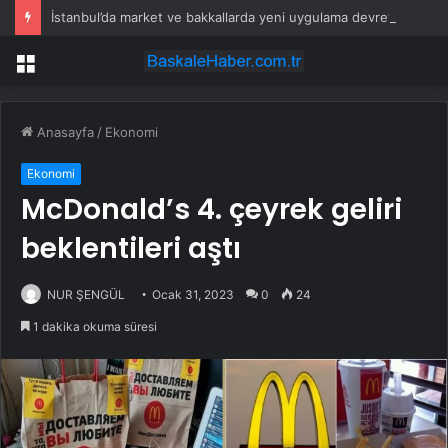
İstanbul’da market ve bakkallarda yeni uygulama devreye girdi
Menü
Anasayfa
/
Ekonomi
Ekonomi
McDonald’s 4. çeyrek geliri
beklentileri aştı
NUR ŞENGÜL
Ocak 31, 2023
0
24
1 dakika okuma süresi