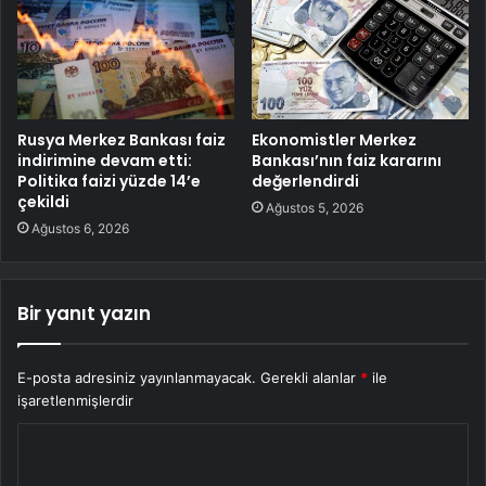
Rusya Merkez Bankası faiz
Ekonomistler Merkez
indirimine devam etti:
Bankası’nın faiz kararını
Politika faizi yüzde 14’e
değerlendirdi
çekildi
Ağustos 5, 2026
Ağustos 6, 2026
Bir yanıt yazın
E-posta adresiniz yayınlanmayacak.
Gerekli alanlar
*
ile
işaretlenmişlerdir
Y
o