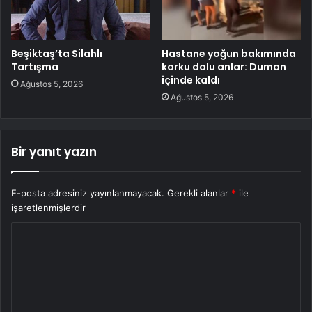
Beşiktaş’ta Silahlı
Hastane yoğun bakımında
Tartışma
korku dolu anlar: Duman
içinde kaldı
Ağustos 5, 2026
Ağustos 5, 2026
Bir yanıt yazın
E-posta adresiniz yayınlanmayacak.
Gerekli alanlar
*
ile
işaretlenmişlerdir
Y
o
r
u