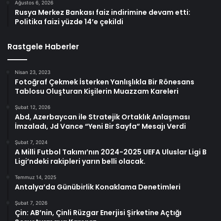
Ağustos 6, 2026
Rusya Merkez Bankası faiz indirimine devam etti:
Politika faizi yüzde 14’e çekildi
Rastgele Haberler
Nisan 23, 2023
Fotoğraf Çekmek İsterken Yanlışlıkla Bir Rönesans
Tablosu Oluşturan Kişilerin Muazzam Kareleri
Şubat 12, 2026
Abd, Azerbaycan ile Stratejik Ortaklık Anlaşması
İmzaladı, Jd Vance “Yeni Bir Sayfa” Mesajı Verdi
Şubat 7, 2024
A Milli Futbol Takımı’nın 2024-2025 UEFA Uluslar Ligi B
Ligi’ndeki rakipleri yarın belli olacak.
Temmuz 14, 2025
Antalya’da Günübirlik Konaklama Denetimleri
Şubat 7, 2026
Çin: AB’nin, Çinli Rüzgar Enerjisi Şirketine Açtığı