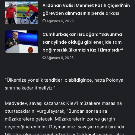
Ardahan Valisi Mehmet Fatih Çiçekli’nin
görevden alınmasının perde arkası
Ağustos 6, 2026
Cumhurbaşkanı Erdoğan: “Savunma
sanayiinde olduğu gibi enerjide tam
bağımsızlık ülkemizin Kızıl Elma’sıdır”
Ağustos 6, 2026
“Ülkemize yönelik tehditleri olabildiğince, hatta Polonya
sınırına kadar itmeliyiz.”
Medvedev, savaşı kazanarak Kiev’i müzakere masasına
oturtacaklarını vurgulayarak, “Bundan sonra sıra
müzakerelere gelecek. Müzakerelerin zor ve gergin
geçeceğine eminim. Düşmanımız, savaşın resmi tarafıdır.
Müzakereler ama cumhurbaşkanı farklı.Hala yaşıyor olsa