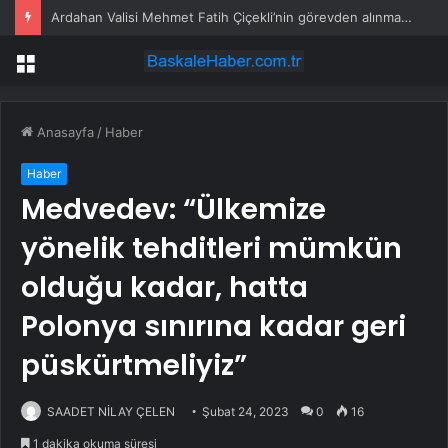
Ardahan Valisi Mehmet Fatih Çiçekli’nin görevden alınmasının perde arkası
Menü
Anasayfa
/
Haber
Haber
Medvedev: “Ülkemize
yönelik tehditleri mümkün
olduğu kadar, hatta
Polonya sınırına kadar geri
püskürtmeliyiz”
SAADET NİLAY ÇELEN
Şubat 24, 2023
0
16
1 dakika okuma süresi