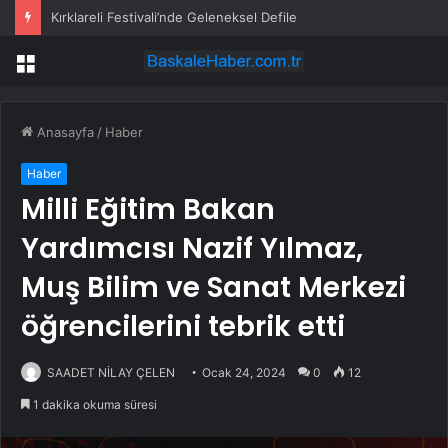
Kırklareli Festivali’nde Geleneksel Defile
Menü
Anasayfa
/
Haber
Haber
Milli Eğitim Bakan
Yardımcısı Nazif Yılmaz,
Muş Bilim ve Sanat Merkezi
öğrencilerini tebrik etti
SAADET NİLAY ÇELEN
Ocak 24, 2024
0
12
1 dakika okuma süresi