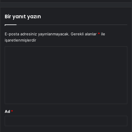
Bir yanıt yazın
E-posta adresiniz yayınlanmayacak.
Gerekli alanlar
*
ile
işaretlenmişlerdir
Y
o
r
u
m
*
Ad
*