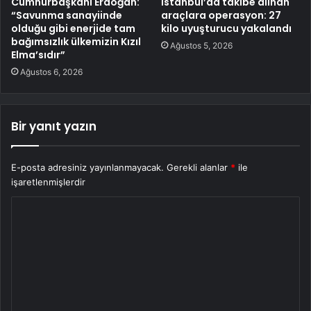
Cumhurbaşkanı Erdoğan:
İstanbul’da takibe alınan
“Savunma sanayiinde
araçlara operasyon: 27
olduğu gibi enerjide tam
kilo uyuşturucu yakalandı
bağımsızlık ülkemizin Kızıl
Ağustos 5, 2026
Elma’sıdır”
Ağustos 6, 2026
Bir yanıt yazın
E-posta adresiniz yayınlanmayacak.
Gerekli alanlar
*
ile
işaretlenmişlerdir
Y
o
r
u
m