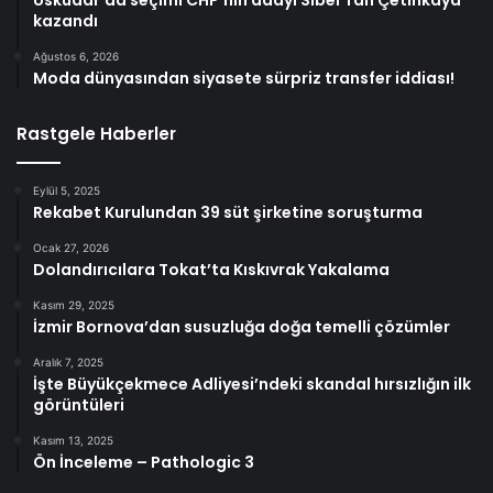
Üsküdar’da seçimi CHP’nin adayı Sibel Tan Çetinkaya
kazandı
Ağustos 6, 2026
Moda dünyasından siyasete sürpriz transfer iddiası!
Rastgele Haberler
Eylül 5, 2025
Rekabet Kurulundan 39 süt şirketine soruşturma
Ocak 27, 2026
Dolandırıcılara Tokat’ta Kıskıvrak Yakalama
Kasım 29, 2025
İzmir Bornova’dan susuzluğa doğa temelli çözümler
Aralık 7, 2025
İşte Büyükçekmece Adliyesi’ndeki skandal hırsızlığın ilk
görüntüleri
Kasım 13, 2025
Ön İnceleme – Pathologic 3