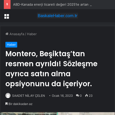
ABD-Kanada enerji ticareti değeri 2025’te artan gaz fiyatlarıyla yükseldi
Menü
Anasayfa
/
Haber
Haber
Montero, Beşiktaş’tan
resmen ayrıldı! Sözleşme
ayrıca satın alma
opsiyonunu da içeriyor.
SAADET NİLAY ÇELEN
Ocak 16, 2023
0
23
Bir dakikadan az