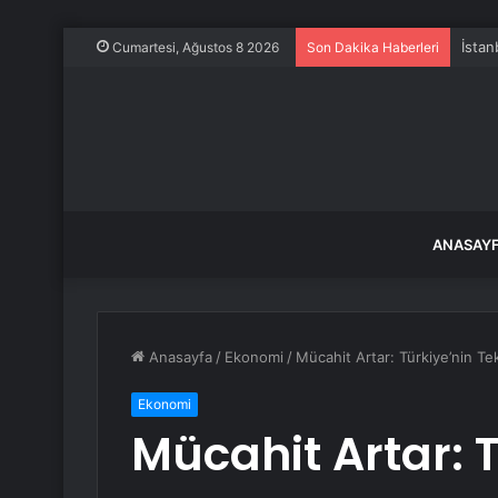
İstan
Cumartesi, Ağustos 8 2026
Son Dakika Haberleri
ANASAY
Anasayfa
/
Ekonomi
/
Mücahit Artar: Türkiye’nin Te
Ekonomi
Mücahit Artar: T