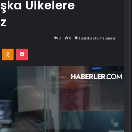
aşka Ülkelere
z
0
0
1 dakika okuma süresi
VKontakte
Odnoklassniki
Pocket