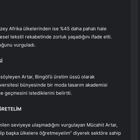
zey Afrika ülkelerinden ise %45 daha pahalı hale
esel tekstil rekabetinde zorluk yaşadığını ifade etti.
uğunu vurguladı.
İ
 söyleyen Artar, Bingöl’ü üretim üssü olarak
niversitesi bünyesinde bir moda tasarım akademisi
e geçmesini istediklerini belirtti.
ĞRETELİM
ilen seviyeye ulaşmadığını vurgulayan Mücahit Artar,
gidip başka ülkelere öğretmeyelim” diyerek sektöre sahip