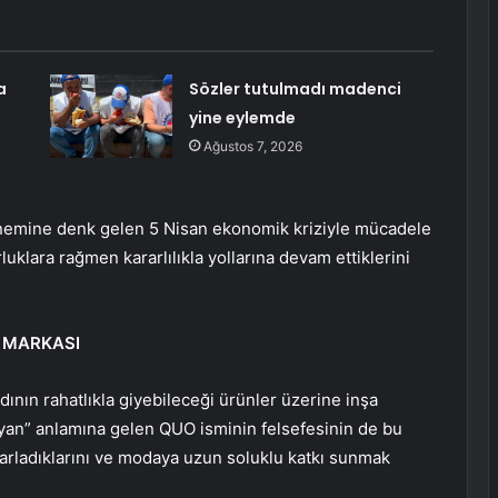
a
Sözler tutulmadı madenci
yine eylemde
Ağustos 7, 2026
dönemine denk gelen 5 Nisan ekonomik kriziyle mücadele
rluklara rağmen kararlılıkla yollarına devam ettiklerini
” MARKASI
dının rahatlıkla giyebileceği ürünler üzerine inşa
layan” anlamına gelen QUO isminin felsefesinin de bu
sarladıklarını ve modaya uzun soluklu katkı sunmak