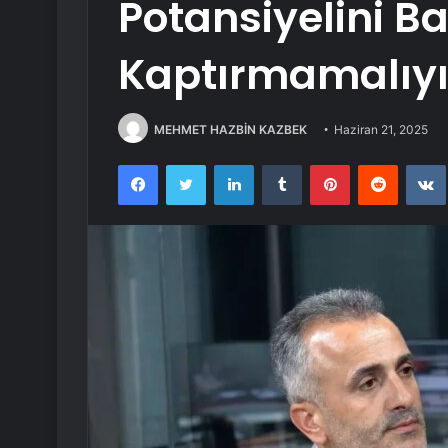
Potansiyelini B
Kaptırmamalıyı
MEHMET HAZBİN KAZBEK
Haziran 21, 2025
Facebook
Twitter
LinkedIn
Tumblr
Pinterest
Reddit