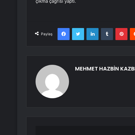
çıkma çağrısı yaptı.
Facebook
Twitter
LinkedIn
Tumblr
Pint
Paylaş
MEHMET HAZBİN KAZB