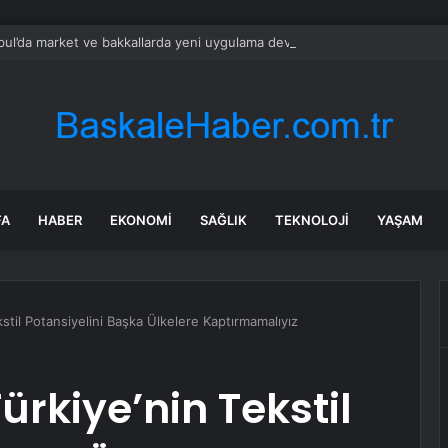
bul’da market ve bakkallarda yeni uygulama devreye girdi
FA
HABER
EKONOMI
SAĞLIK
TEKNOLOJI
YAŞAM
kstil Potansiyelini Başka Ülkelere Kaptırmamalıyız
ürkiye’nin Tekstil