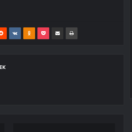
erest
Reddit
VKontakte
Odnoklassniki
Pocket
E-Posta ile paylaş
Yazdır
EK