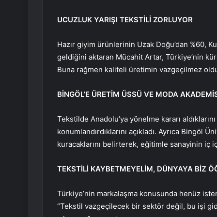
UCUZLUK YARIŞI TEKSTİLİ ZORLUYOR
Hazır giyim ürünlerinin Uzak Doğu’dan %60, Ku
geldiğini aktaran Mücahit Artar, Türkiye’nin kür
Buna rağmen kaliteli üretimin vazgeçilmez old
BİNGÖL’E ÜRETİM ÜSSÜ VE MODA AKADEMİS
Tekstilde Anadolu’ya yönelme kararı aldıklarını
konumlandırdıklarını açıkladı. Ayrıca Bingöl Ü
kuracaklarını belirterek, eğitimle sanayinin iç iç
TEKSTİLİ KAYBETMEYELİM, DÜNYAYA BİZ Ö
Türkiye’nin markalaşma konusunda henüz isten
“Tekstil vazgeçilecek bir sektör değil, bu işi 