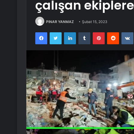
çalışan ekiplere
PINAR YANMAZ
Şubat 15, 2023
Facebook
Twitter
LinkedIn
Tumblr
Pinterest
Reddit