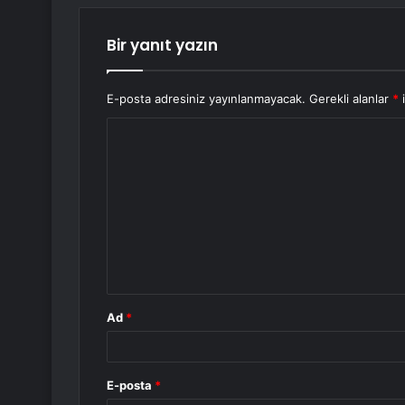
Bir yanıt yazın
E-posta adresiniz yayınlanmayacak.
Gerekli alanlar
*
i
Y
o
r
u
m
*
Ad
*
E-posta
*