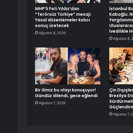
MHP’li Feti Yıldız’dan
İstanbul B
“Terörsüz Türkiye” mesajı:
Kaboğlu: 
Yasal düzenlemeler kalıcı
Yargılanmas
sonuç üretecek
Uluslarara
İvedilikle
Ağustos 8, 2026
Ağustos 8, 
Bir ilimiz bu olayı konuşuyor!
Çin Dışişle
Gündüz dilendi, gece eğlendi
Brezilya Str
Sürdürmeli
Ağustos 7, 2026
Güçlendirm
Ağustos 7, 