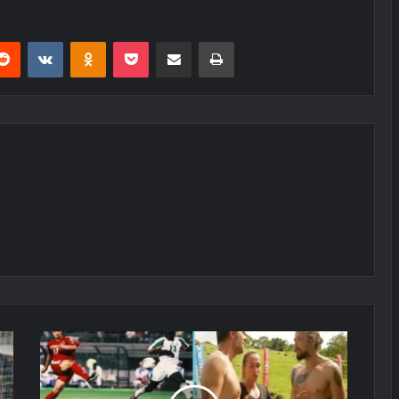
erest
Reddit
VKontakte
Odnoklassniki
Pocket
E-Posta ile paylaş
Yazdır