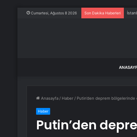
İstan
Cumartesi, Ağustos 8 2026
Son Dakika Haberleri
ANASAY
Anasayfa
/
Haber
/
Putin’den deprem bölgelerinde ç
Haber
Putin’den depr