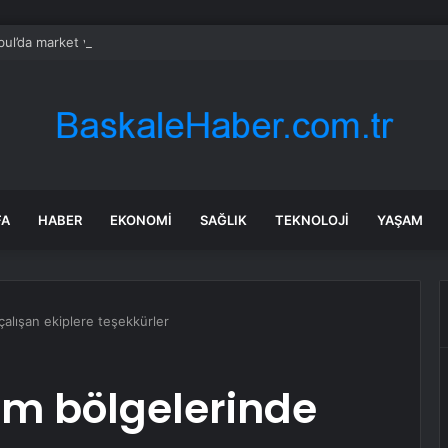
bul’da market ve bakkallarda yeni uygulama devreye girdi
FA
HABER
EKONOMI
SAĞLIK
TEKNOLOJI
YAŞAM
alışan ekiplere teşekkürler
em bölgelerinde