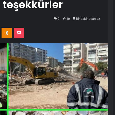
 teşekkürler
0
19
Bir dakikadan az
VKontakte
Odnoklassniki
Pocket