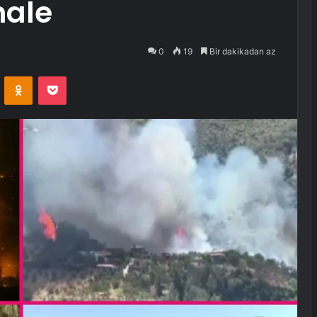
ale
0
19
Bir dakikadan az
VKontakte
Odnoklassniki
Pocket