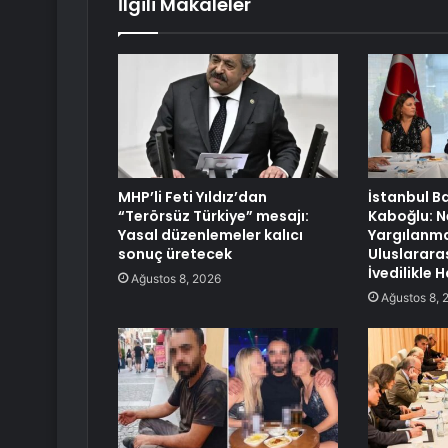
İlgili Makaleler
MHP’li Feti Yıldız’dan
İstanbul B
“Terörsüz Türkiye” mesajı:
Kaboğlu: 
Yasal düzenlemeler kalıcı
Yargılanmas
sonuç üretecek
Uluslarara
İvedilikle
Ağustos 8, 2026
Ağustos 8, 