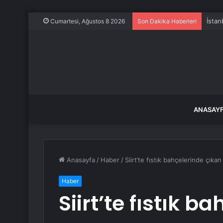
İstan
Cumartesi, Ağustos 8 2026
Son Dakika Haberleri
ANASAY
Anasayfa
/
Haber
/
Siirt’te fıstık bahçelerinde çık
Haber
Siirt’te fıstık b