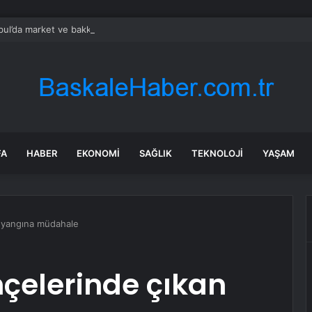
bul’da market ve bakkallarda yeni uygulama devreye girdi
FA
HABER
EKONOMI
SAĞLIK
TEKNOLOJI
YAŞAM
an yangına müdahale
ahçelerinde çıkan