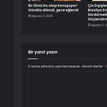
Bir ilimiz bu olayı konuşuyor!
Çin Dışişle
Gündüz dilendi, gece eğlendi
Brezilya Str
Sürdürmeli
Ağustos 7, 2026
Güçlendirm
Ağustos 7, 
Bir yanıt yazın
E-posta adresiniz yayınlanmayacak.
Gerekli alanlar
*
i
Y
o
r
u
m