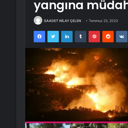
yangına müdah
SAADET NİLAY ÇELEN
Temmuz 23, 2023
Facebook
Twitter
LinkedIn
Tumblr
Pinterest
Reddit