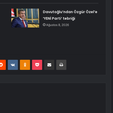
Davutoğlu’ndan Özgür Özel’e
‘YENİ Parti’ tebriği
Ağustos 8, 2026
erest
Reddit
VKontakte
Odnoklassniki
Pocket
E-Posta ile paylaş
Yazdır