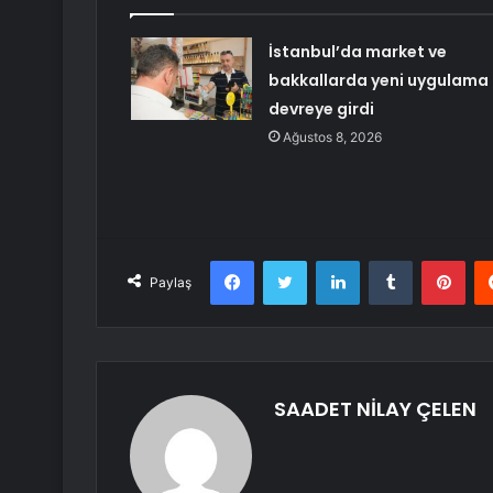
İstanbul’da market ve
bakkallarda yeni uygulama
devreye girdi
Ağustos 8, 2026
Facebook
Twitter
LinkedIn
Tumblr
Pint
Paylaş
SAADET NİLAY ÇELEN