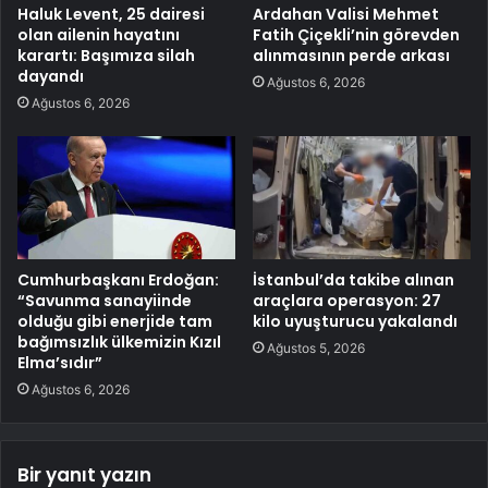
Haluk Levent, 25 dairesi
Ardahan Valisi Mehmet
olan ailenin hayatını
Fatih Çiçekli’nin görevden
karartı: Başımıza silah
alınmasının perde arkası
dayandı
Ağustos 6, 2026
Ağustos 6, 2026
Cumhurbaşkanı Erdoğan:
İstanbul’da takibe alınan
“Savunma sanayiinde
araçlara operasyon: 27
olduğu gibi enerjide tam
kilo uyuşturucu yakalandı
bağımsızlık ülkemizin Kızıl
Ağustos 5, 2026
Elma’sıdır”
Ağustos 6, 2026
Bir yanıt yazın