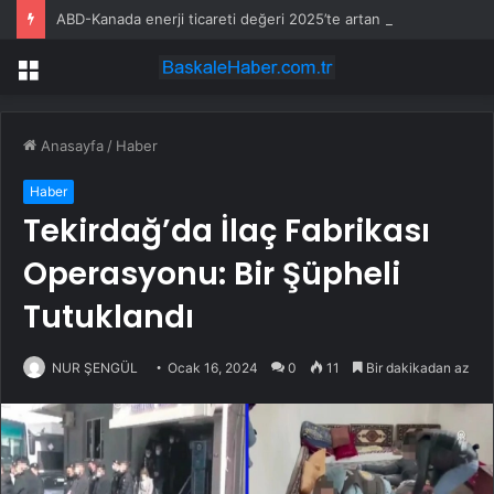
ABD-Kanada enerji ticareti değeri 2025’te artan gaz fiyatlarıyla yükseldi
Menü
Anasayfa
/
Haber
Haber
Tekirdağ’da İlaç Fabrikası
Operasyonu: Bir Şüpheli
Tutuklandı
NUR ŞENGÜL
Ocak 16, 2024
0
11
Bir dakikadan az