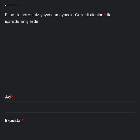
E-posta adresiniz yayınlanmayacak.
Gerekli alanlar
*
ile
işaretlenmişlerdir
Y
o
r
u
m
*
Ad
*
E-posta
*