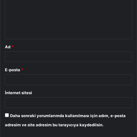
r
u
m
*
Ad
*
E-posta
*
İnternet sitesi
Daha sonraki yorumlarımda kullanılması için adım, e-posta
adresim ve site adresim bu tarayıcıya kaydedilsin.