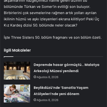
akşamlarının vazgeçilmezi haline gelen dizinin bu
bölümünde Türkan ve Somer’in evliliği son buluyor.
Birbirlerini çok sevmelerine rağmen artık yolları ayrılan
ikilinin hüznü ve aşkı izleyenleri ekrana kilitliyor! Peki Üç
Kız Kardeş dizisi 50. bölümde neler olacak?
İşte Three Sisters 50. bölüm fragmanı ve son bölüm özeti.
İlgili Makaleler
Depremde hasar görmüştü… Malatya
Arkeoloji Müzesi yenilendi
Ağustos 8, 2026
Beylikdüzü’nde ‘Sanatla Yaşam
Atölyeleri’nde yeni dönem
Ağustos 8, 2026