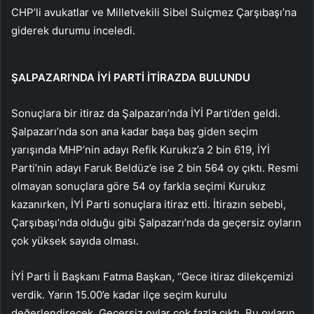
CHP’li avukatlar ve Milletvekili Sibel Suiçmez Çarşıbaşı’na
giderek durumu inceledi.
ŞALPAZARI’NDA İYİ PARTİ İTİRAZDA BULUNDU
Sonuçlara bir itiraz da Şalpazarı’nda İYİ Parti’den geldi.
Şalpazarı’nda son ana kadar başa baş giden seçim
yarışında MHP’nin adayı Refik Kurukız’a 2 bin 619, İYİ
Parti’nin adayı Faruk Beldüz’e ise 2 bin 564 oy çıktı. Resmi
olmayan sonuçlara göre 54 oy farkla seçimi Kurukız
kazanırken, İYİ Parti sonuçlara itiraz etti. İtirazın sebebi,
Çarşıbaşı’nda olduğu gibi Şalpazarı’nda da geçersiz oyların
çok yüksek sayıda olması.
İYİ Parti İl Başkanı Fatma Başkan, “Gece itiraz dilekçemizi
verdik. Yarın 15.00’e kadar ilçe seçim kurulu
değerlendirecek. Geçersiz oylar çok fazla çıktı. Bu oyların