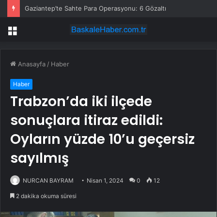
Gaziantep’te Sahte Para Operasyonu: 6 Gözaltı
Menü
Anasayfa
/
Haber
Haber
Trabzon’da iki ilçede
sonuçlara itiraz edildi:
Oyların yüzde 10’u geçersiz
sayılmış
NURCAN BAYRAM
Nisan 1, 2024
0
12
2 dakika okuma süresi