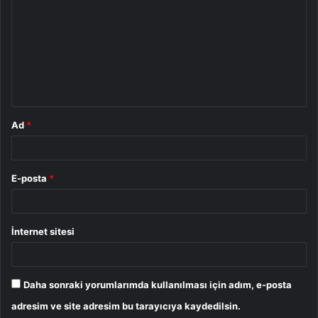
o
r
u
m
*
Ad
*
E-posta
*
İnternet sitesi
Daha sonraki yorumlarımda kullanılması için adım, e-posta
adresim ve site adresim bu tarayıcıya kaydedilsin.