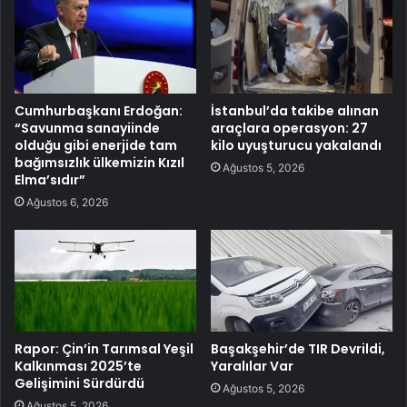
Cumhurbaşkanı Erdoğan:
İstanbul’da takibe alınan
“Savunma sanayiinde
araçlara operasyon: 27
olduğu gibi enerjide tam
kilo uyuşturucu yakalandı
bağımsızlık ülkemizin Kızıl
Ağustos 5, 2026
Elma’sıdır”
Ağustos 6, 2026
Rapor: Çin’in Tarımsal Yeşil
Başakşehir’de TIR Devrildi,
Kalkınması 2025’te
Yaralılar Var
Gelişimini Sürdürdü
Ağustos 5, 2026
Ağustos 5, 2026