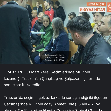
TRABZON
– 31 Mart Yerel Seçimleri’nde MHP’nin
kazandığı Trabzon’un Çarşıbaşı ve Şalpazarı ilçelerinde
sonuçlara itiraz edildi.
Trabzon’da seçimin çok az farklarla sonuçlandığı iki ilçeden
Çarşıbaşı’nda MHP’nin adayı Ahmet Keleş, 3 bin 451 oy
alırken, CHP’nin adayı Haydar Çoban ise 3 bin 433 oyda