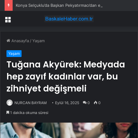
Konya Selçuklu’da Başkan Pekyatırmacı’dan esnaf ziyareti
Menü
Anasayfa
/
Yaşam
Yaşam
Tuğana Akyürek: Medyada
hep zayıf kadınlar var, bu
zihniyet değişmeli
NURCAN BAYRAM
Eylül 16, 2025
0
0
1 dakika okuma süresi