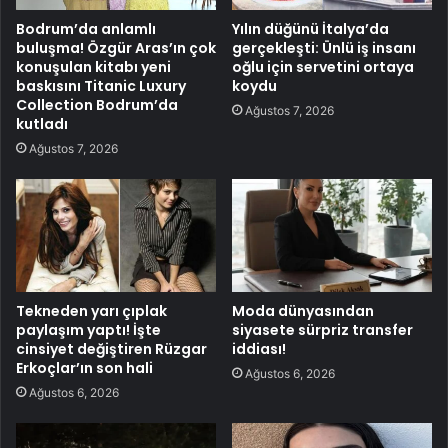
Bodrum’da anlamlı
Yılın düğünü İtalya’da
buluşma! Özgür Aras’ın çok
gerçekleşti: Ünlü iş insanı
konuşulan kitabı yeni
oğlu için servetini ortaya
baskısını Titanic Luxury
koydu
Collection Bodrum’da
Ağustos 7, 2026
kutladı
Ağustos 7, 2026
Tekneden yarı çıplak
Moda dünyasından
paylaşım yaptı! İşte
siyasete sürpriz transfer
cinsiyet değiştiren Rüzgar
iddiası!
Erkoçlar’ın son hali
Ağustos 6, 2026
Ağustos 6, 2026