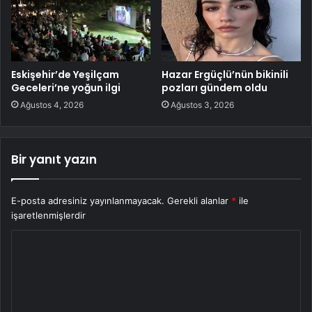
Eskişehir’de Yeşilçam
Hazar Ergüçlü’nün bikinili
Geceleri’ne yoğun ilgi
pozları gündem oldu
Ağustos 4, 2026
Ağustos 3, 2026
Bir yanıt yazın
E-posta adresiniz yayınlanmayacak.
Gerekli alanlar
*
ile
işaretlenmişlerdir
Y
o
r
u