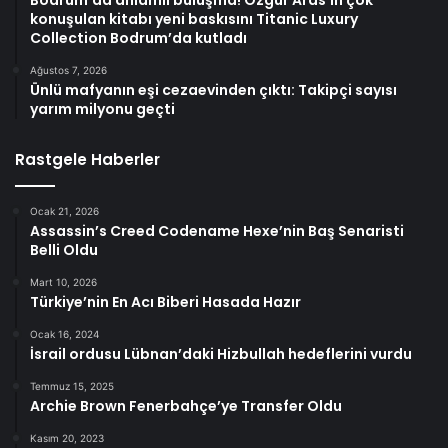
konuşulan kitabı yeni baskısını Titanic Luxury
Collection Bodrum’da kutladı
Ağustos 7, 2026
Ünlü mafyanın eşi cezaevinden çıktı: Takipçi sayısı
yarım milyonu geçti
Rastgele Haberler
Ocak 21, 2026
Assassin’s Creed Codename Hexe’nin Baş Senaristi
Belli Oldu
Mart 10, 2026
Türkiye’nin En Acı Biberi Hasada Hazır
Ocak 16, 2024
İsrail ordusu Lübnan’daki Hizbullah hedeflerini vurdu
Temmuz 15, 2025
Archie Brown Fenerbahçe’ye Transfer Oldu
Kasım 20, 2023