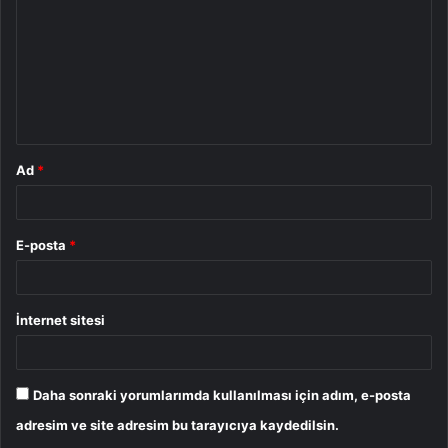
r
u
m
*
Ad
*
E-posta
*
İnternet sitesi
Daha sonraki yorumlarımda kullanılması için adım, e-posta
adresim ve site adresim bu tarayıcıya kaydedilsin.