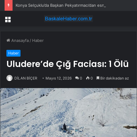
Konya Selçuklu’da Başkan Pekyatırmacı’dan esnaf ziyareti
Menü
Anasayfa
/
Haber
Haber
Uludere’de Çığ Faciası: 1 Ölü
DİLAN BİÇER
Mayıs 12, 2026
0
0
Bir dakikadan az