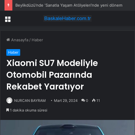
Beylikdüzü’nde ‘Sanatla Yaşam Atölyeleri’nde yeni dönem
Menü
Anasayfa
/
Haber
Haber
Xiaomi SU7 Modeliyle
Otomobil Pazarında
Rekabet Yaratıyor
NURCAN BAYRAM
Mart 29, 2024
0
11
1 dakika okuma süresi