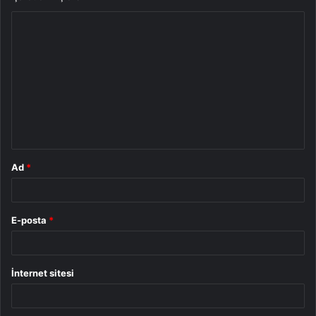
Y
o
r
u
m
*
Ad
*
E-posta
*
İnternet sitesi