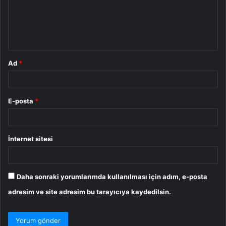
u
m
*
Ad
*
E-posta
*
İnternet sitesi
Daha sonraki yorumlarımda kullanılması için adım, e-posta
adresim ve site adresim bu tarayıcıya kaydedilsin.