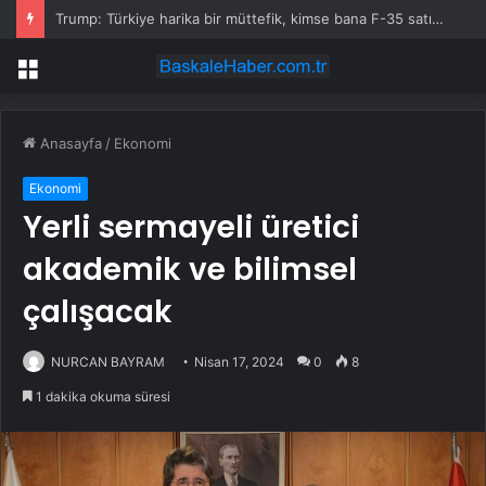
Trump: Türkiye harika bir müttefik, kimse bana F-35 satışı için ne yapmam gerektiğini söyleyemez
Menü
Anasayfa
/
Ekonomi
Ekonomi
Yerli sermayeli üretici
akademik ve bilimsel
çalışacak
NURCAN BAYRAM
Nisan 17, 2024
0
8
1 dakika okuma süresi