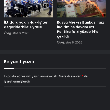
İktidara yakın Hak-İş’ten
Rusya Merkez Bankası faiz
asgaride ‘hile’ uyarısı
indirimine devam etti:
Politika faizi yüzde 14’e
Ağustos 6, 2026
çekildi
Ağustos 6, 2026
Bir yanıt yazın
E-posta adresiniz yayınlanmayacak.
Gerekli alanlar
*
ile
işaretlenmişlerdir
Y
o
r