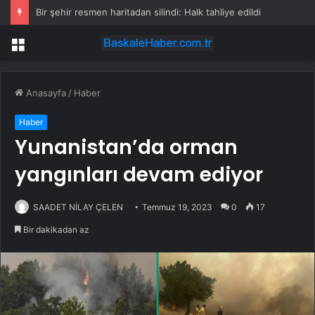
Bir şehir resmen haritadan silindi: Halk tahliye edildi
Menü
Anasayfa
/
Haber
Haber
Yunanistan’da orman
yangınları devam ediyor
SAADET NİLAY ÇELEN
Temmuz 19, 2023
0
17
Bir dakikadan az