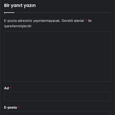
Bir yanıt yazın
E-posta adresiniz yayınlanmayacak.
Gerekli alanlar
*
ile
işaretlenmişlerdir
Y
o
r
u
m
*
Ad
*
E-posta
*