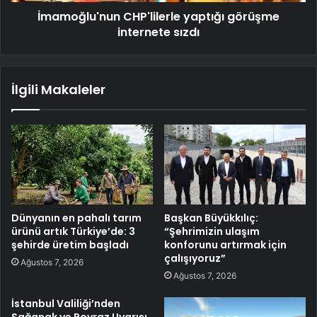
İmamoğlu'nun CHP'lilerle yaptığı görüşme
internete sızdı
İlgili Makaleler
Dünyanın en pahalı tarım
Başkan Büyükkılıç:
ürünü artık Türkiye’de: 3
“Şehrimizin ulaşım
şehirde üretim başladı
konforunu artırmak için
çalışıyoruz”
Ağustos 7, 2026
Ağustos 7, 2026
İstanbul Valiliği’nden
Sağanak ve Poyraz Uyarısı