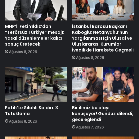
MHP’li Feti Yıldız’dan
İstanbul Barosu Başkanı
“Terörsüz Türkiye” mesajı:
Kaboğlu: Netanyahu’nun
Yasal düzenlemeler kalıcı
Yargılanması İçin Ulusal ve
sonuç üretecek
Uluslararası Kurumlar
İvedilikle Harekete Geçmeli
Ağustos 8, 2026
Ağustos 8, 2026
Fatih’te Silahlı Saldırı: 3
Bir ilimiz bu olayı
Tutuklama
konuşuyor! Gündüz dilendi,
gece eğlendi
Ağustos 8, 2026
Ağustos 7, 2026