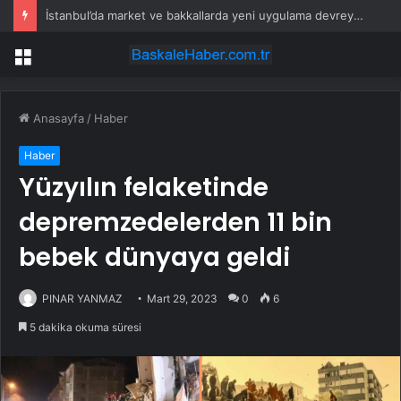
İstanbul’da market ve bakkallarda yeni uygulama devreye girdi
Menü
Anasayfa
/
Haber
Haber
Yüzyılın felaketinde
depremzedelerden 11 bin
bebek dünyaya geldi
PINAR YANMAZ
Mart 29, 2023
0
6
5 dakika okuma süresi