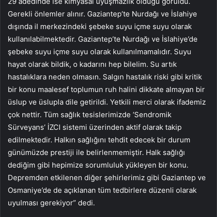
29 adedinde ise kimyasal uyuşmazlık olduğu görüldü.
Gerekli önlemler alınır. Gaziantep’te Nurdağı ve İslahiye
dışında il merkezindeki şebeke suyu içme suyu olarak
kullanılabilmektedir. Gaziantep’te Nurdağı ve İslahiye’de
şebeke suyu içme suyu olarak kullanılmamalıdır. Suyu
hayat olarak bildik, o kadarını hep bilelim. Su artık
hastalıklara neden olmasın. Salgın hastalık riski gibi kritik
bir konu maalesef toplumun ruh halini dikkate almayan bir
üslup ve üslupla dile getirildi. Yetkili merci olarak ifademiz
çok nettir. Tüm sağlık tesislerimizde ‘Sendromik
Sürveyans’ İZCI sistemi üzerinden aktif olarak takip
edilmektedir. Halkın sağlığını tehdit edecek bir durum
günümüzde prestiji ile belirlenmemiştir. Halk sağlığı
dediğim gibi hepimize sorumluluk yükleyen bir konu.
Depremden etkilenen diğer şehirlerimiz gibi Gaziantep ve
Osmaniye’de de açıklanan tüm tedbirlere düzenli olarak
uyulması gerekiyor” dedi.