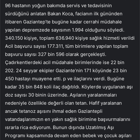
96 hastanın yoğun bakımda servis ve tedavisinin
sürdüğünü anlatan Bakan Koca, facianın ilk gününden
itibaren Gaziantep’te bugüne kadar cerrahi müdahale
yapılan depremzede sayısının 1.994 olduğunu söyledi.
340.150 kişiye, toplam 636.940 kişiye sağlık hizmeti verildi
Acil başvuru sayısı 177.311, tüm birimlere yapılan toplam
başvuru sayısı 327 bin 596 olarak gerçekleşti.
Çadırkentlerdeki acil müdahale birimlerinde ise 22 bin
202. 24 seyyar ekipler Gaziante’nin 171 köyünde 23 bin
450 hastayı muayene etti. p ve ilaçlarını verdi. Bugüne
kadar 35 bin 848 koli ilaç dağıtıldı. Köylerde uygulanan aşı
doz sayısı 30 binin üzerinde. Aşıların yaralanmaları
nedeniyle özellikle değerli olan tetan. Hafif yaralanan
ancak tetanoz aşısını ihmal eden Gaziantepli
vatandaşlarımızın en yakın sağlık birimine başvurmalarını
ısrarla rica ediyorum. Bunun dışında Uzatılmış Aşı
Programı kapsamında devam eden bebek ve çocuk aşıları