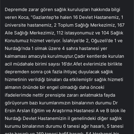
Depremde zarar gören sağlık kuruluşları hakkında bilgi
veren Koca, “Gaziantep’te halen 16 Devlet Hastanemiz, 1
üniversite hastanemiz, 2 Toplum Sağlığı Merkezimiz, 167
Aile Sağlığı Merkezimiz, 112 istasyonumuz ve 104 Sağlık
Konutumuz hizmet veriyor. İslahiye’de 2, Oğuzeli’de 1 ve
Nurdağı’nda 1 olmak üzere 4 sahra hastanesi yer
kalmaması amacıyla kurulmuştur.Çadır kentlerde kurulan
acil müdahale birimi sayısı 16’dır.Afet evlerimizle birlikte
depremden sonra çok fazla ihtiyaç duyulacak sağlık
hizmetinin verildiği binaları da etkilemiştir sağlık hizmeti
almanın önünde bir engel olmadığı daha önceki
ifadelerimde nettir prensipte zararı anlatmakta fayda
görüyorum bazı kurumlarımızın binalarının durumu Dr
Ersin Arslan Eğitim ve Araştırma Hastanesi A ve B blok ile
Nurdağı Devlet Hastanemizin il genelindeki diğer sağlık
kurumu binalarının durumu 6 tanesi ağır hasarlı, 5 tanesi
orta hasarlı ve 169 tanesi hafif hasarlı. 54 Herhangi bir