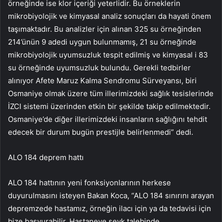
örneğinde ise klor içeriği yeterlidir. Bu örneklerin
mikrobiyolojik ve kimyasal analiz sonuçları da hayati önem
taşımaktadır. Bu analizler için alınan 325 su örneğinden
214’ünün 9 adedi uygun bulunmamış, 21 su örneğinde
mikrobiyolojik uyumsuzluk tespit edilmiş ve kimyasal i 83
su örneğinde uyumsuzluk bulundu. Gerekli tedbirler
alınıyor Afete Maruz Kalma Sendromu Sürveyansı, biri
Osmaniye olmak üzere tüm illerimizdeki sağlık tesislerinde
İZCI sistemi üzerinden etkin bir şekilde takip edilmektedir.
Osmaniye’de diğer illerimizdeki insanların sağlığını tehdit
edecek bir durum bugün prestijle belirlenmedi” dedi.
ALO 184 deprem hattı
ALO 184 hattının yeni fonksiyonlarının herkese
duyurulmasını isteyen Bakan Koca, “ALO 184 sınırını arayan
depremzede hastamız, örneğin ilacı için ya da tedavisi için
bize başvurabilir. Hastaneye sevk talebinde