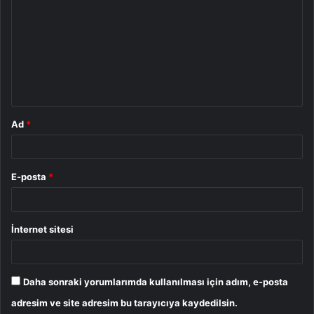
o
r
u
m
*
Ad
*
E-posta
*
İnternet sitesi
Daha sonraki yorumlarımda kullanılması için adım, e-posta
adresim ve site adresim bu tarayıcıya kaydedilsin.