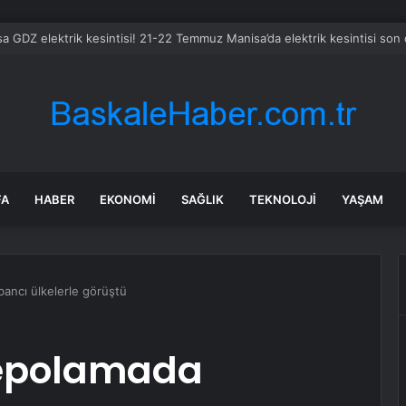
anada enerji ticareti değeri 2025’te artan gaz fiyatlarıyla yükseldi
FA
HABER
EKONOMI
SAĞLIK
TEKNOLOJI
YAŞAM
bancı ülkelerle görüştü
 depolamada