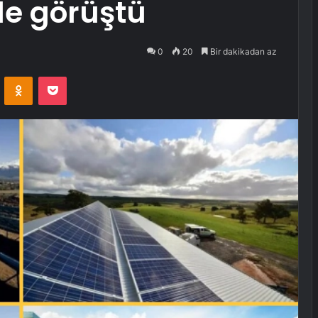
le görüştü
0
20
Bir dakikadan az
VKontakte
Odnoklassniki
Pocket