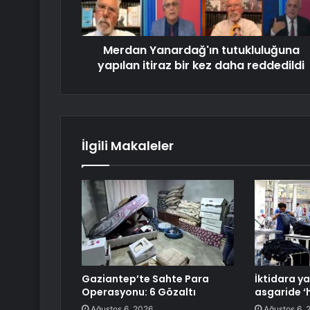
Merdan Yanardağ'ın tutukluluğuna
yapılan itiraz bir kez daha reddedildi
İlgili Makaleler
Gaziantep’te Sahte Para
İktidara ya
Operasyonu: 6 Gözaltı
asgaride ‘h
Ağustos 6, 2026
Ağustos 6, 