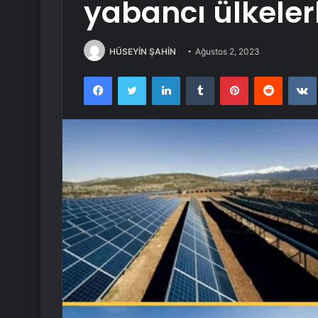
yabancı ülkeler
HÜSEYİN ŞAHİN
Ağustos 2, 2023
Facebook
Twitter
LinkedIn
Tumblr
Pinterest
Reddit