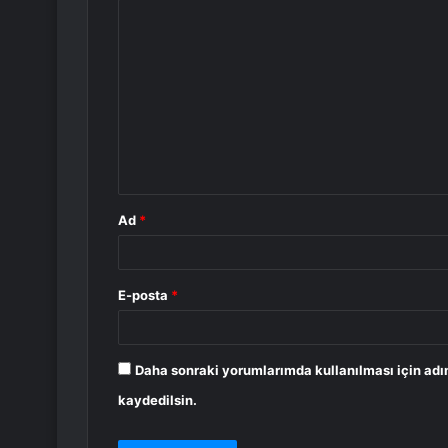
Y
o
r
u
m
*
Ad
*
E-posta
*
Daha sonraki yorumlarımda kullanılması için adı
kaydedilsin.