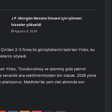
J.P. Morgan Nexans hissesi için iyimser;
hisseler yükseldi
Ağustos 6, 2026
n’den 2-3 firma ile görüştüklerini belirten Yıldız, bu
klerini söyledi.
nen Yıldız, “Dondurulmuş ve işlenmiş gıda yatırım
 seracılık ana sektörlerimizden biri olacak. 2028 yılına
 planlıyoruz. Maldivler’de yeni otel alımında son
erest
Reddit
VKontakte
Odnoklassniki
Pocket
E-Posta ile paylaş
Yazdır