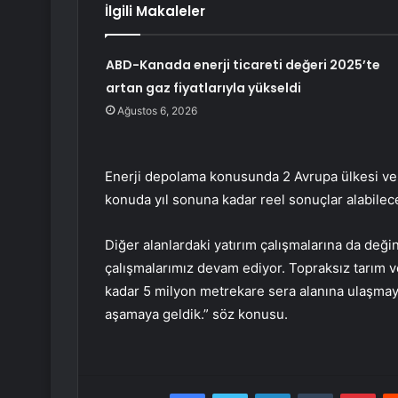
İlgili Makaleler
ABD-Kanada enerji ticareti değeri 2025’te
artan gaz fiyatlarıyla yükseldi
Ağustos 6, 2026
Enerji depolama konusunda 2 Avrupa ülkesi ve Çi
konuda yıl sonuna kadar reel sonuçlar alabilece
Diğer alanlardaki yatırım çalışmalarına da deği
çalışmalarımız devam ediyor. Topraksız tarım ve
kadar 5 milyon metrekare sera alanına ulaşmayı
aşamaya geldik.” söz konusu.
Facebook
Twitter
LinkedIn
Tumblr
Pint