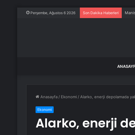
ABD-K
Perşembe, Ağustos 6 2026
Son Dakika Haberleri
ANASAY
Anasayfa
/
Ekonomi
/
Alarko, enerji depolamada ya
Ekonomi
Alarko, enerji