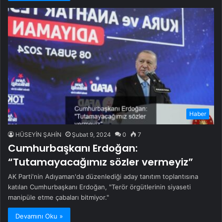
Haber
HÜSEYİN ŞAHİN
Şubat 9, 2024
0
7
Cumhurbaşkanı Erdoğan:
“Tutamayacağımız sözler vermeyiz”
AK Parti'nin Adıyaman'da düzenlediği aday tanıtım toplantısına
katılan Cumhurbaşkanı Erdoğan, "Terör örgütlerinin siyaseti
manipüle etme çabaları bitmiyor."
Devamını Oku »