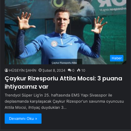
Haber
HÜSEYİN ŞAHİN
Şubat 8, 2024
0
10
Çaykur Rizesporlu Attila Mocsi: 3 puana
ihtiyacımız var
Trendyol Süper Lig'in 25. haftasında EMS Yapı Sivasspor ile
deplasmanda karşılaşacak Çaykur Rizespor'un savunma oyuncusu
Attila Mocsi, ihtiyaç duydukları 3…
Devamını Oku »