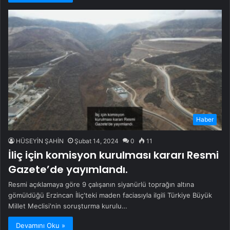
Haber
HÜSEYİN ŞAHİN
Şubat 14, 2024
0
11
İliç için komisyon kurulması kararı Resmi
Gazete’de yayımlandı.
Resmi açıklamaya göre 9 çalışanın siyanürlü toprağın altına
gömüldüğü Erzincan İliç'teki maden faciasıyla ilgili Türkiye Büyük
Millet Meclisi'nin soruşturma kurulu…
Devamını Oku »