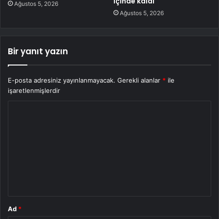
içinde kaldı
Ağustos 5, 2026
Ağustos 5, 2026
Bir yanıt yazın
E-posta adresiniz yayınlanmayacak.
Gerekli alanlar
*
ile
işaretlenmişlerdir
Y
o
r
u
m
*
Ad
*