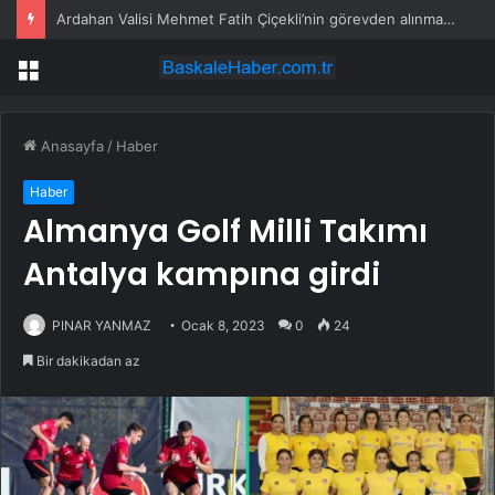
Ardahan Valisi Mehmet Fatih Çiçekli’nin görevden alınmasının perde arkası
Menü
Anasayfa
/
Haber
Haber
Almanya Golf Milli Takımı
Antalya kampına girdi
PINAR YANMAZ
Ocak 8, 2023
0
24
Bir dakikadan az