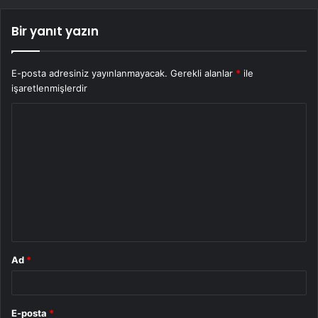
Bir yanıt yazın
E-posta adresiniz yayınlanmayacak.
Gerekli alanlar
*
ile
işaretlenmişlerdir
Y
o
r
u
m
*
Ad
*
E-posta
*