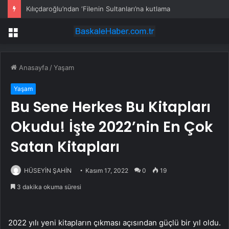
Sitelerde yeni ilan: Mangal arkadaşı aranıyor
Menü
Anasayfa
/
Yaşam
Yaşam
Bu Sene Herkes Bu Kitapları
Okudu! İşte 2022’nin En Çok
Satan Kitapları
HÜSEYİN ŞAHİN
Kasım 17, 2022
0
19
3 dakika okuma süresi
2022 yılı yeni kitapların çıkması açısından güçlü bir yıl oldu.