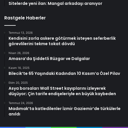
Sitelerde yeni ilan: Mangal arkadaşı aranıyor
Rastgele Haberler
Temmuz 13, 2026
Kendisini zorla askere götürmek isteyen seferberlik
görevlilerini tekme tokat dövdü
Nisan 26, 2026
Amasra’da Şiddetli Rüzgar ve Dalgalar
Kasım 16, 2025
Bilecik’te 65 Yaşındaki Kadından 10 Kasım’a Özel Pilav
Ekim 20, 2025
Asya borsaları Wall Street kayıplarını izleyerek
düşüyor; Çin tarife endişeleriyle en büyük kaybeden
Temmuz 24, 2026
Madımak’ta katledilenler İzmir Gaziemir’de türkülerle
anıldı