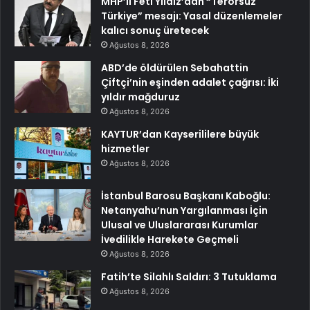
MHP’li Feti Yıldız’dan “Terörsüz
Türkiye” mesajı: Yasal düzenlemeler
kalıcı sonuç üretecek
Ağustos 8, 2026
ABD’de öldürülen Sebahattin
Çiftçi’nin eşinden adalet çağrısı: İki
yıldır mağduruz
Ağustos 8, 2026
KAYTUR’dan Kayserililere büyük
hizmetler
Ağustos 8, 2026
İstanbul Barosu Başkanı Kaboğlu:
Netanyahu’nun Yargılanması İçin
Ulusal ve Uluslararası Kurumlar
İvedilikle Harekete Geçmeli
Ağustos 8, 2026
Fatih’te Silahlı Saldırı: 3 Tutuklama
Ağustos 8, 2026